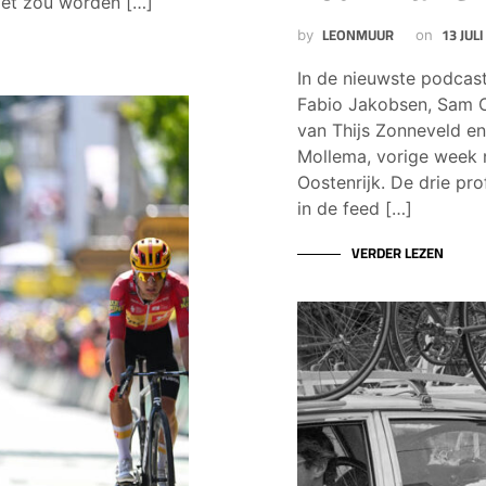
Het zou worden […]
LEONMUUR
13 JULI
by
on
In de nieuwste podcast
Fabio Jakobsen, Sam 
van Thijs Zonneveld e
Mollema, vorige week 
Oostenrijk. De drie pr
in de feed […]
VERDER LEZEN