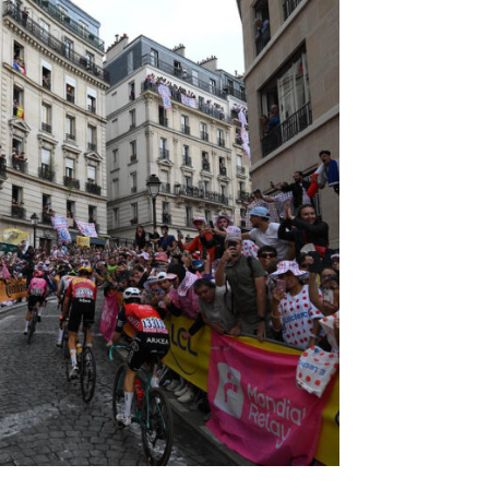
T
E
N
I
N
D
E
W
I
N
K
E
L
W
A
G
E
N
.