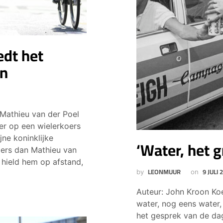
edt het
en
Mathieu van der Poel
er op een wielerkoers
jne koninklijke
‘Water, het g
ders dan Mathieu van
 hield hem op afstand,
LEONMUUR
9 JULI 
by
on
Auteur: John Kroon Koe
water, nog eens water, 
het gesprek van de dag