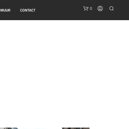
0
E MUUR
CONTACT
G
E
E
N
P
R
O
D
U
C