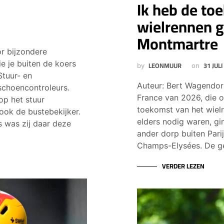
Ik heb de to
wielrennen g
Montmartre
r bijzondere
e je buiten de koers
LEONMUUR
31 JULI
by
on
tuur- en
Auteur: Bert Wagendor
schoencontroleurs.
France van 2026, die o
op het stuur
toekomst van het wiel
ook de bustebekijker.
elders nodig waren, gin
s was zij daar deze
ander dorp buiten Pari
Champs-Elysées. De g
VERDER LEZEN