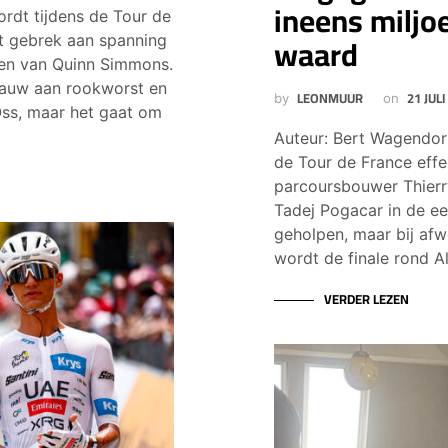
ineens miljo
ordt tijdens de Tour de
waard
het gebrek aan spanning
 en van Quinn Simmons.
gauw aan rookworst en
LEONMUUR
21 JULI
by
on
Oss, maar het gaat om
Auteur: Bert Wagendor
de Tour de France effec
parcoursbouwer Thier
Tadej Pogacar in de e
geholpen, maar bij af
wordt de finale rond A
VERDER LEZEN