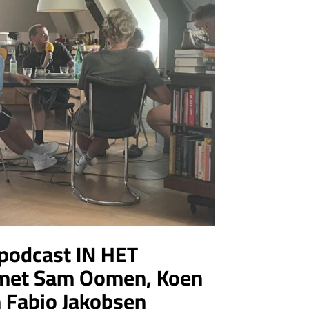
 podcast IN HET
met Sam Oomen, Koen
Fabio Jakobsen