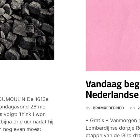
Vandaag beg
Nederlandse
 DUMOULIN De 1613e
zondagavond 28 mei
BRAMREDEFINED
2
by
on
s volgt: ‘think I won
• Gratis • Vanmorgen o
 bijna drie uur nadat hij
Lombardijnse dorpje R
een nog even moest
etappe van de Giro d’I