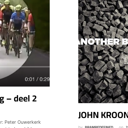
g – deel 2
JOHN KROO
ur: Peter Ouwerkerk
BRAMREDEFINED
2
by
on