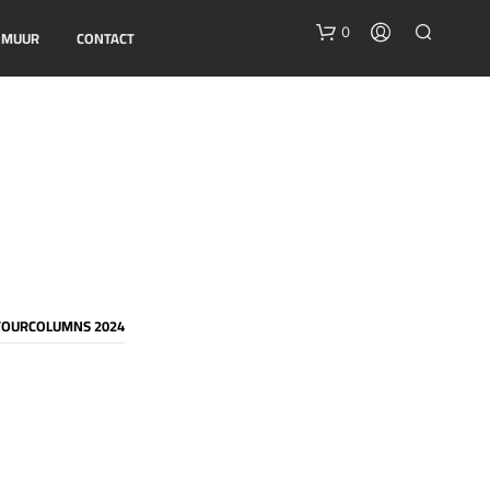
0
E MUUR
CONTACT
G
E
TOURCOLUMNS 2024
E
N
P
R
O
D
U
C