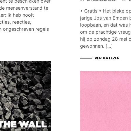
ient te beschikken over
lde mensenverstand te
• Gratis • Het bleke 
er: ik heb nooit
jarige Jos van Emden b
ties, reacties,
loopbaan, en dat was 
en ongeschreven regels
om de prachtige vreugd
hij op zondag 28 mei de
gewonnen. […]
VERDER LEZEN