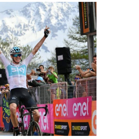
T
E
N
I
N
D
E
W
I
N
K
E
L
W
A
G
E
N
.