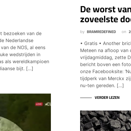
De worst van
zoveelste d
BRAMREDEFINED
2
by
on
et bezoeken van de
 de Nederlandse
• Gratis • Another bri
, van de NOS, al eens
Meteen na afloop van 
uke wedstrijden in
vrijdagmiddag, zette 
 was als wereldkampioen
bericht boven een fot
aanse bijt. […]
onze Facebooksite: ‘Nu
tijdperk van Merckx z
nu-ten gereden. […]
VERDER LEZEN