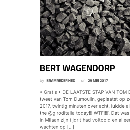
BERT WAGENDORP
BRAMREDEFINED
29 MEI 2017
by
on
• Gratis • DE LAATSTE STAP VAN TOM
tweet van Tom Dumoulin, geplaatst op 
2017, twintig minuten over acht, luidde al
the @giroditalia today!!! WTF!!!!’. Dat was
in Milaan zijn tijdrit had voltooid en all
wachten op […]