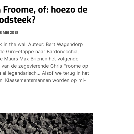
 Froome, of: hoezo de
oodsteek?
8 MEI 2018
ck in the wall Auteur: Bert Wagendorp
de Giro-etappe naar Bardonecchia,
De Muurs Max Brienen het volgende
o van de zegevierende Chris Froome op
 al legendarisch… Alsof we terug in het
ijn. Klassementsmannen worden op mi-