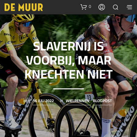
0
SLAVERNIJ IS
VOORBIJ, MAAR
KNECHTEN NIET
16 JULI 2022
WIELRENNEN
BLOGPOST
on
in
,