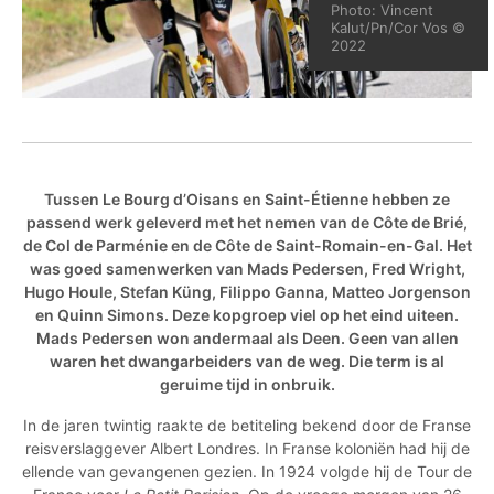
Photo: Vincent
Kalut/Pn/Cor Vos ©
2022
Tussen Le Bourg d’Oisans en Saint-Étienne hebben ze
passend werk geleverd met het nemen van de Côte de Brié,
de Col de Parménie en de Côte de Saint-Romain-en-Gal. Het
was goed samenwerken van Mads Pedersen, Fred Wright,
Hugo Houle, Stefan Küng, Filippo Ganna, Matteo Jorgenson
en Quinn Simons. Deze kopgroep viel op het eind uiteen.
Mads Pedersen won andermaal als Deen. Geen van allen
waren het dwangarbeiders van de weg. Die term is al
geruime tijd in onbruik.
In de jaren twintig raakte de betiteling bekend door de Franse
reisverslaggever Albert Londres. In Franse koloniën had hij de
ellende van gevangenen gezien. In 1924 volgde hij de Tour de