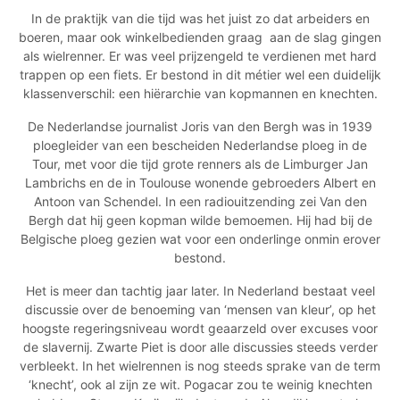
In de praktijk van die tijd was het juist zo dat arbeiders en
boeren, maar ook winkelbedienden graag
aan de slag gingen
als wielrenner. Er was veel prijzengeld te verdienen met hard
trappen op een fiets. Er bestond in dit métier wel een duidelijk
klassenverschil: een hiërarchie van kopmannen en knechten.
De Nederlandse journalist Joris van den Bergh was in 1939
ploegleider van een bescheiden Nederlandse ploeg in de
Tour, met voor die tijd grote renners als de Limburger Jan
Lambrichs en de in Toulouse wonende gebroeders Albert en
Antoon van Schendel. In een radiouitzending zei Van den
Bergh dat hij geen kopman wilde bemoemen. Hij had bij de
Belgische ploeg gezien wat voor een onderlinge onmin erover
bestond.
Het is meer dan tachtig jaar later. In Nederland bestaat veel
discussie over de benoeming van ‘mensen van kleur’, op het
hoogste regeringsniveau wordt geaarzeld over excuses voor
de slavernij. Zwarte Piet is door alle discussies steeds verder
verbleekt. In het wielrennen is nog steeds sprake van de term
‘knecht’, ook al zijn ze wit. Pogacar zou te weinig knechten