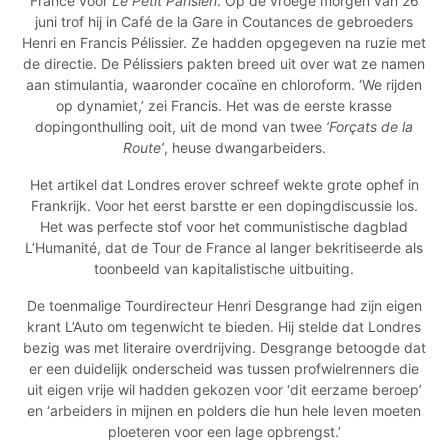
France voor
Le Petit Parisien
. Op de vroege morgen van 26
juni trof hij in Café de la Gare in Coutances de gebroeders
Henri en Francis Pélissier. Ze hadden opgegeven na ruzie met
de directie. De Pélissiers pakten breed uit over wat ze namen
aan stimulantia, waaronder cocaïne en chloroform. ‘We rijden
op dynamiet,’ zei Francis. Het was de eerste krasse
dopingonthulling ooit, uit de mond van twee
‘For
ç
ats de la
Route’
, heuse dwangarbeiders.
Het artikel dat Londres erover schreef wekte grote ophef in
Frankrijk. Voor het eerst barstte er een dopingdiscussie los.
Het was perfecte stof voor het communistische dagblad
L’Humanité, dat de Tour de France al langer bekritiseerde als
toonbeeld van kapitalistische uitbuiting.
De toenmalige Tourdirecteur Henri Desgrange had zijn eigen
krant L’Auto om tegenwicht te bieden. Hij stelde dat Londres
bezig was met literaire overdrijving. Desgrange betoogde dat
er een duidelijk onderscheid was tussen profwielrenners die
uit eigen vrije wil hadden gekozen voor ‘dit eerzame beroep’
en ‘arbeiders in mijnen en polders die hun hele leven moeten
ploeteren voor een lage opbrengst.’