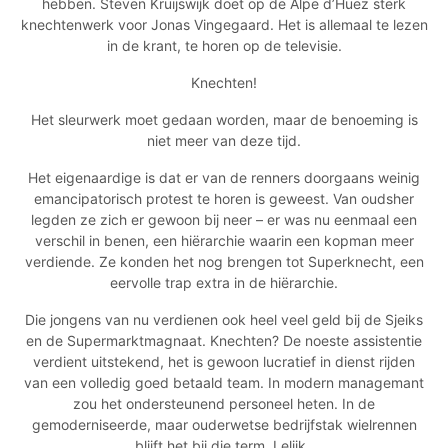
hebben. Steven Kruijswijk doet op de Alpe d’Huez sterk
knechtenwerk voor Jonas Vingegaard. Het is allemaal te lezen
in de krant, te horen op de televisie.
Knechten!
Het sleurwerk moet gedaan worden, maar de benoeming is
niet meer van deze tijd.
Het eigenaardige is dat er van de renners doorgaans weinig
emancipatorisch protest te horen is geweest. Van oudsher
legden ze zich er gewoon bij neer – er was nu eenmaal een
verschil in benen, een hiërarchie waarin een kopman meer
verdiende. Ze konden het nog brengen tot Superknecht, een
eervolle trap extra in de hiërarchie.
Die jongens van nu verdienen ook heel veel geld bij de Sjeiks
en de Supermarktmagnaat. Knechten? De noeste assistentie
verdient uitstekend, het is gewoon lucratief in dienst rijden
van een volledig goed betaald team. In modern managemant
zou het ondersteunend personeel heten. In de
gemoderniseerde, maar ouderwetse bedrijfstak wielrennen
blijft het bij die term. Lelijk.