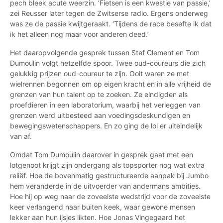
pech bleek acute weerzin. ‘Fietsen is een kwestie van passie,’
zei Reusser later tegen de Zwitserse radio. Ergens onderweg
was ze de passie kwijtgeraakt. ‘Tijdens de race besefte ik dat
ik het alleen nog maar voor anderen deed.’
Het daaropvolgende gesprek tussen Stef Clement en Tom
Dumoulin volgt hetzelfde spoor. Twee oud-coureurs die zich
gelukkig prijzen oud-coureur te zijn. Ooit waren ze met
wielrennen begonnen om op eigen kracht en in alle vrijheid de
grenzen van hun talent op te zoeken. Ze eindigden als
proefdieren in een laboratorium, waarbij het verleggen van
grenzen werd uitbesteed aan voedingsdeskundigen en
bewegingswetenschappers. En zo ging de lol er uiteindelijk
van af.
Omdat Tom Dumoulin daarover in gesprek gaat met een
lotgenoot krijgt zijn ondergang als topsporter nog wat extra
reliëf. Hoe de bovenmatig gestructureerde aanpak bij Jumbo
hem veranderde in de uitvoerder van andermans ambities.
Hoe hij op weg naar de zoveelste wedstrijd voor de zoveelste
keer verlangend naar buiten keek, waar gewone mensen
lekker aan hun ijsjes likten. Hoe Jonas Vingegaard het