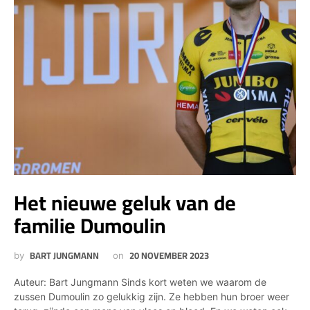
Het nieuwe geluk van de
familie Dumoulin
BART JUNGMANN
20 NOVEMBER 2023
by
on
Auteur: Bart Jungmann Sinds kort weten we waarom de
zussen Dumoulin zo gelukkig zijn. Ze hebben hun broer weer