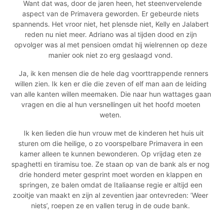
Want dat was, door de jaren heen, het steenvervelende
aspect van de Primavera geworden. Er gebeurde niets
spannends. Het vroor niet, het plensde niet, Kelly en Jalabert
reden nu niet meer. Adriano was al tijden dood en zijn
opvolger was al met pensioen omdat hij wielrennen op deze
manier ook niet zo erg geslaagd vond.
Ja, ik ken mensen die de hele dag voorttrappende renners
willen zien. Ik ken er die die zeven of elf man aan de leiding
van alle kanten willen meemaken. Die naar hun wattages gaan
vragen en die al hun versnellingen uit het hoofd moeten
weten.
Ik ken lieden die hun vrouw met de kinderen het huis uit
sturen om die heilige, o zo voorspelbare Primavera in een
kamer alleen te kunnen bewonderen. Op vrijdag eten ze
spaghetti en tiramisu toe. Ze staan op van de bank als er nog
drie honderd meter gesprint moet worden en klappen en
springen, ze balen omdat de Italiaanse regie er altijd een
zooitje van maakt en zijn al zeventien jaar ontevreden: ‘Weer
niets’, roepen ze en vallen terug in de oude bank.