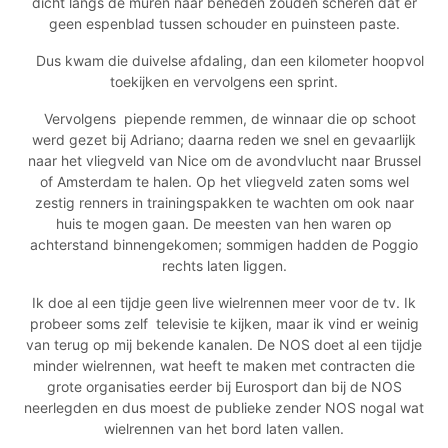
dicht langs de muren naar beneden zouden scheren dat er
geen espenblad tussen schouder en puinsteen paste.
Dus kwam die duivelse afdaling, dan een kilometer hoopvol
toekijken en vervolgens een sprint.
Vervolgens
piepende remmen, de winnaar die op schoot
werd gezet bij Adriano; daarna reden we snel en gevaarlijk
naar het vliegveld van Nice om de avondvlucht naar Brussel
of Amsterdam te halen. Op het vliegveld zaten soms wel
zestig renners in trainingspakken te wachten om ook naar
huis te mogen gaan. De meesten van hen waren op
achterstand binnengekomen; sommigen hadden de Poggio
rechts laten liggen.
Ik doe al een tijdje geen live wielrennen meer voor de tv. Ik
probeer soms zelf
televisie te kijken, maar ik vind er weinig
van terug op mij bekende kanalen. De NOS doet al een tijdje
minder wielrennen, wat heeft te maken met contracten die
grote organisaties eerder bij Eurosport dan bij de NOS
neerlegden en dus moest de publieke zender NOS nogal wat
wielrennen van het bord laten vallen.