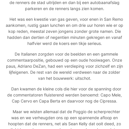
de renners de stad uitrijden en dan bij een autobaanafslag
parkeren en de renners langs zien komen.
Het was een kwestie van gas geven, voor enen in San Remo
aankomen, rustig gaan lunchen en om drie uur horen wie er op
kop reden, meestal zeven jongens zonder grote namen. Die
hadden dan dertien of negentien minuten gekregen en vanaf
halfvier werd de koers een tikje serieus.
De Italianen zorgden voor de beelden en een gammele
commentaarpositie, gebouwd op een oude hooiwagen. Onze
paus, Adriano DeZan, had een verdieping voor zichzelf en zijn
lijfeigenen. De rest van de wereld verdween naar de zolder
van het bouwwerk: uitschot.
Dan kwamen de kleine cols die hier voor de spanning door
de commentatoren fluisterend werden benoemd: Capo Mele,
Cap Cervo en Capa Berta en daarvoor nog de Cipressa.
Maar we wisten allemaal dat de Poggio de scherprechter
was en we verheugden ons op een spannende afloop en
hoopten dat de renners, net als Sean Kelly dat ooit deed, zo