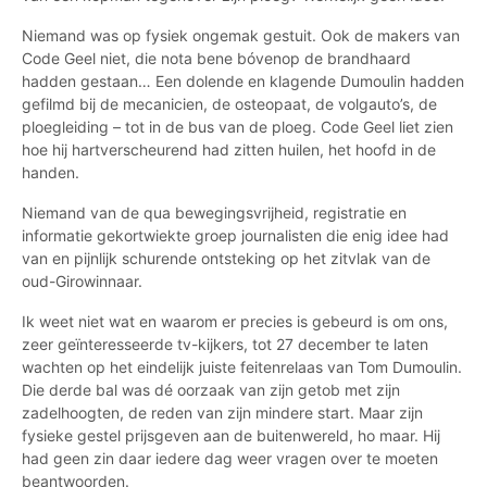
Niemand was op fysiek ongemak gestuit. Ook de makers van
Code Geel niet, die nota bene bóvenop de brandhaard
hadden gestaan… Een dolende en klagende Dumoulin hadden
gefilmd bij de mecanicien, de osteopaat, de volgauto’s, de
ploegleiding – tot in de bus van de ploeg. Code Geel liet zien
hoe hij hartverscheurend had zitten huilen, het hoofd in de
handen.
Niemand van de qua bewegingsvrijheid, registratie en
informatie gekortwiekte groep journalisten die enig idee had
van en pijnlijk schurende ontsteking op het zitvlak van de
oud-Girowinnaar.
Ik weet niet wat en waarom er precies is gebeurd is om ons,
zeer geïnteresseerde tv-kijkers, tot 27 december te laten
wachten op het eindelijk juiste feitenrelaas van Tom Dumoulin.
Die derde bal was dé oorzaak van zijn getob met zijn
zadelhoogten, de reden van zijn mindere start. Maar zijn
fysieke gestel prijsgeven aan de buitenwereld, ho maar. Hij
had geen zin daar iedere dag weer vragen over te moeten
beantwoorden.