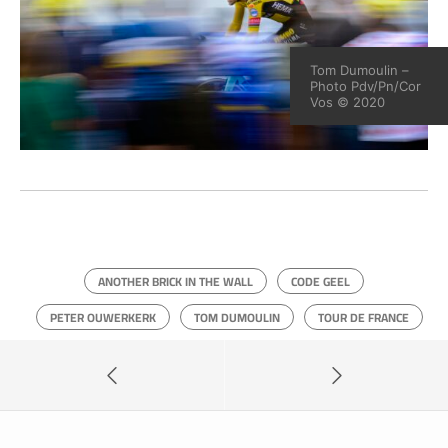
Tom Dumoulin –
Photo Pdv/Pn/Cor
Vos © 2020
ANOTHER BRICK IN THE WALL
CODE GEEL
PETER OUWERKERK
TOM DUMOULIN
TOUR DE FRANCE