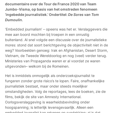
documentaire over de Tour de France 2020 van Team
Jumbo-Visma, op basis van het omstreden fenomeen
‘ingebedde journalistiek.’ Ondertitel:
De Sores van Tom
Dumoulin.
‘Embedded journalism’ – opeens was het er. Verslaggevers die
mee aan boord mochten bij troepen in een onrustig
buitenland. Al snel volgde een discussie over de journalistieke
mores: stond dat soort berichtgeving de objectiviteit niet in de
weg? Voorbeelden genoeg: Irak en Afghanistan, Desert Storm,
Vietnam, de Tweede Wereldoorlog en nog (veel) verder terug.
Ministeries van Propaganda waren er al voordat ze waren
uitgevonden– welkom bij de Romeinen.
Het is inmiddels onmogelijk als onderzoeksjournalist te
fungeren zonder grote risico’s te lopen. Faire, onafhankelijke
journalistiek bestaat, maar onder steeds moeilijker
omstandigheden. Volg de reportages, lees de boeken, zie de
films, bekijk de site van Amnesty International.
Oorlogsverslaggeving is waarheidsbevinding onder
hoogspanning; is letterlijk levensgevaarlijk. Alleen een
embedded journalist kan rekenen op rugdekking; al is dat