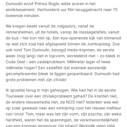
Dumoulin en/of Primoz Roglic wilde scoren in het
eindklassement. Vierhonderd uur film teruggebracht naar 75
boeiende minuten.
We kregen beeld vanuit de volgauto’s, vanaf de
rennershelmen, uit de hotels, vanop de massagetafels, vanuit
de bus – het kon niet op. Een eye-openende kijk van binnenuit
op wat zich zoal had afgespeeld binnen de Jumboploeg. Dus
ook rond Tom Dumoulin, beoogd mede-kopman, de eerste
week (nog lang) niet in topvorm, worstelend met – zo bleek in
Code Geel – een zadelprobleem. Millimeter lager of twee
millimeter hoger? Een zadelfeit dat evenwel aanzienlijk
gecompliceerder bleek te liggen geopenbaard: Dumoulin had
grote problemen met zijn zitvlak!
Ik spoelde terug in mijn geheugen. Wie had het in de eerste
Tourweek over een zitvlakprobleem gehad? De kranten niet,
de andere nieuwsmedia niet, de NOS niet? Iedereen was wel
op zoek geweest naar een verklaring voor het nieuwe malheur
van ‘onze’ Tom, maar was het zijn vorm, zijn psyche, zijn weke
hardheid, waren het de spanningen, de verantwoordelijkheid
van een kopman tegenover zijn ploeg? Werkelijk geen idéé.