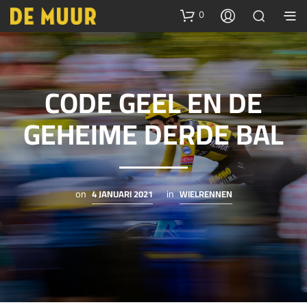
0
CODE GEEL EN DE
GEHEIME DERDE BAL
4 JANUARI 2021
WIELRENNEN
on
in