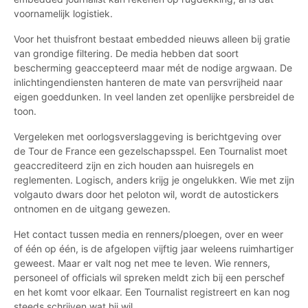
voornamelijk logistiek.
Voor het thuisfront bestaat embedded nieuws alleen bij gratie
van grondige filtering. De media hebben dat soort
bescherming geaccepteerd maar mét de nodige argwaan. De
inlichtingendiensten hanteren de mate van persvrijheid naar
eigen goeddunken. In veel landen zet openlijke persbreidel de
toon.
Vergeleken met oorlogsverslaggeving is berichtgeving over
de Tour de France een gezelschapsspel. Een Tournalist moet
geaccrediteerd zijn en zich houden aan huisregels en
reglementen. Logisch, anders krijg je ongelukken. Wie met zijn
volgauto dwars door het peloton wil, wordt de autostickers
ontnomen en de uitgang gewezen.
Het contact tussen media en renners/ploegen, over en weer
of één op één, is de afgelopen vijftig jaar weleens ruimhartiger
geweest. Maar er valt nog net mee te leven. Wie renners,
personeel of officials wil spreken meldt zich bij een perschef
en het komt voor elkaar. Een Tournalist registreert en kan nog
steeds schrijven wat hij wil.