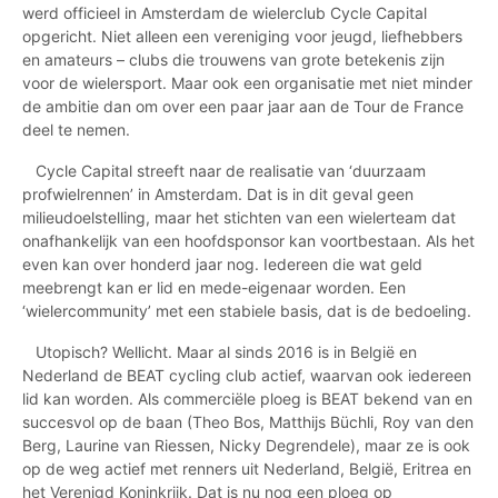
werd officieel in Amsterdam de wielerclub Cycle Capital
opgericht. Niet alleen een vereniging voor jeugd, liefhebbers
en amateurs – clubs die trouwens van grote betekenis zijn
voor de wielersport. Maar ook een organisatie met niet minder
de ambitie dan om over een paar jaar aan de Tour de France
deel te nemen.
Cycle Capital streeft naar de realisatie van ‘duurzaam
profwielrennen’ in Amsterdam. Dat is in dit geval geen
milieudoelstelling, maar het stichten van een wielerteam dat
onafhankelijk van een hoofdsponsor kan voortbestaan. Als het
even kan over honderd jaar nog. Iedereen die wat geld
meebrengt kan er lid en mede-eigenaar worden. Een
‘wielercommunity’ met een stabiele basis, dat is de bedoeling.
Utopisch? Wellicht. Maar al sinds 2016 is in België en
Nederland de BEAT cycling club actief, waarvan ook iedereen
lid kan worden. Als commerciële ploeg is BEAT bekend van en
succesvol op de baan (Theo Bos, Matthijs Büchli, Roy van den
Berg, Laurine van Riessen, Nicky Degrendele), maar ze is ook
op de weg actief met renners uit Nederland, België, Eritrea en
het Verenigd Koninkrijk. Dat is nu nog een ploeg op