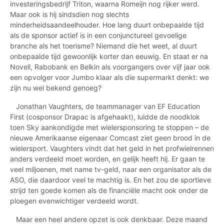
investeringsbedrijf Triton, waarna Romeijn nog rijker werd.
Maar ook is hij sindsdien nog slechts
minderheidsaandeelhouder. Hoe lang duurt onbepaalde tijd
als de sponsor actief is in een conjunctureel gevoelige
branche als het toerisme? Niemand die het weet, al duurt
onbepaalde tijd gewoonlijk korter dan eeuwig. En staat er na
Novell, Rabobank en Belkin als voorgangers over vijf jaar ook
een opvolger voor Jumbo klaar als die supermarkt denkt: we
zijn nu wel bekend genoeg?
Jonathan Vaughters, de teammanager van
EF Education
First (cosponsor Drapac is afgehaakt), luidde de noodklok
toen Sky aankondigde met wielersponsoring te stoppen – de
nieuwe Amerikaanse eigenaar Comcast ziet geen brood in de
wielersport. Vaughters vindt dat het geld in het profwielrennen
anders verdeeld moet worden, en gelijk heeft hij. Er gaan te
veel miljoenen, met name tv-geld, naar een organisator als de
ASO, die daardoor veel te machtig is. En het zou de sportieve
strijd ten goede komen als de financiële macht ook onder de
ploegen evenwichtiger verdeeld wordt.
Maar een heel andere opzet is ook denkbaar. Deze maand