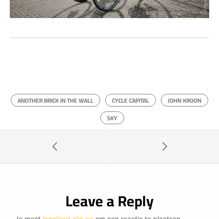
ANOTHER BRICK IN THE WALL
CYCLE CAPITAL
JOHN KROON
SKY
Leave a Reply
Je moet
ingelogd zijn op
om een reactie te plaatsen.