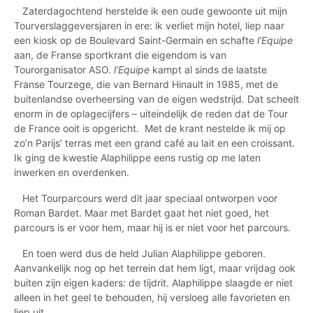
Zaterdagochtend herstelde ik een oude gewoonte uit mijn
Tourverslaggeversjaren in ere: ik verliet mijn hotel, liep naar
een kiosk op de Boulevard Saint-Germain en schafte
l’Equipe
aan, de Franse sportkrant die eigendom is van
Tourorganisator ASO.
l’Equipe
kampt al sinds de laatste
Franse Tourzege, die van Bernard Hinault in 1985, met de
buitenlandse overheersing van de eigen wedstrijd. Dat scheelt
enorm in de oplagecijfers – uiteindelijk de reden dat de Tour
de France ooit is opgericht.
Met de krant nestelde ik mij op
zo’n Parijs’ terras met een grand café au lait en een croissant.
Ik ging de kwestie Alaphilippe eens rustig op me laten
inwerken en overdenken.
Het Tourparcours werd dit jaar speciaal ontworpen voor
Roman Bardet. Maar met Bardet gaat het niet goed, het
parcours is er voor hem, maar hij is er niet voor het parcours.
En toen werd dus de held Julian Alaphilippe geboren.
Aanvankelijk nog op het terrein dat hem ligt, maar vrijdag ook
buiten zijn eigen kaders: de tijdrit. Alaphilippe slaagde er niet
alleen in het geel te behouden, hij versloeg alle favorieten en
liep uit.