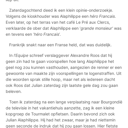
Zaterdagochtend deed ik een klein opinie-onderzoekje.
Volgens de kioskhouder was Alaphilippe een
héro Francais
.
Even later, op het terras van het café Le Pré aux Clercs,
verklaarde de ober dat Alaphilippe een ‘
grande monsieur’
was
en tevens een ‘
héro Francais
’.
Frankrijk snakt naar een Franse held, dat was duidelijk.
In
l’Equipe
schreef verslaggever Alexandre Roos dat hij
geen zin had te gaan voorspellen hoe lang Alaphilippe het
geel nog zou kunnen vasthouden, aangezien de renner er een
gewoonte van maakte zijn voorspellingen te logenstraffen. Uit
die woorden sprak stille hoop, maar net als iedereen dacht
ook Roos dat Julian zaterdag zijn laatste gele dag zou gaan
beleven.
Toen ik zaterdag na een lange verplaatsing naar Bourgondië
de televisie in het vakantiehuis aanzette, zag ik een kleine
kopgroep de Tourmalet opfietsen. Daarin bevond zich ook
Julian Alaphilippe. Hij had het zwaar, maar je had niettemin
geen seconde de indruk dat hij zou gaan lossen. Hier fietste