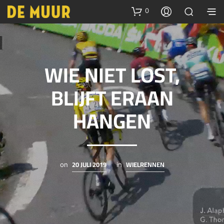
0
WIE NIET LOST,
BLIJFT ERAAN
HANGEN
20 JULI 2019
WIELRENNEN
on
in