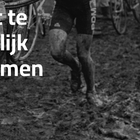
 te
T
E
N
I
ijk
N
D
E
W
omen
I
N
K
E
L
W
A
G
E
N
.