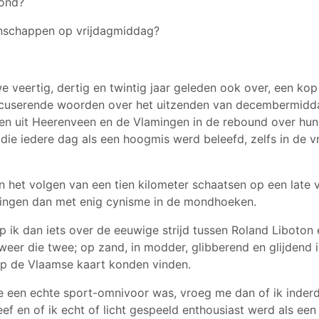
vond?
schappen op vrijdagmiddag?
 veertig, dertig en twintig jaar geleden ook over, een kop
excuserende woorden over het uitzenden van decembermidd
en uit Heerenveen en de Vlamingen in de rebound over hun
 die iedere dag als een hoogmis werd beleefd, zelfs in de 
an het volgen van een tien kilometer schaatsen op een late 
ingen dan met enig cynisme in de mondhoeken.
ep ik dan iets over de eeuwige strijd tussen Roland Liboton
weer die twee; op zand, in modder, glibberend en glijdend i
op de Vlaamse kaart konden vinden.
 een echte sport-omnivoor was, vroeg me dan of ik inder
ef en of ik echt of licht gespeeld enthousiast werd als een r