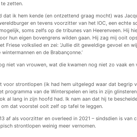
 te zetten.
d dat ik hem kende (en ontzettend graag mocht) was Jacq
wereldburger en tevens voorzitter van het IOC, een echte sc
mogelijk, soms zelfs op de tribunes van Heerenveen. Hij hi
door hun eigen bovengrens wilden gaan. Hij zag mij ooit op
 Friese volkslied en zei: ‘Jullie dit geweldige gevoel en w
e wintermannen en de Brabançonne.’
nog niet van vrouwen, wat die kwamen nog niet zo vaak en 
it voor strontlopen (ik had hem uitgelegd waar dat begri
et programma van de Winterspelen en iets in zijn glinstere
ook al lang in zijn hoofd had. Ik nam aan dat hij te bescheid
om dat voorstel ooit zelf op tafel te leggen.
3 af als voorzitter en overleed in 2021 – sindsdien is van 
pisch strontlopen weinig meer vernomen.