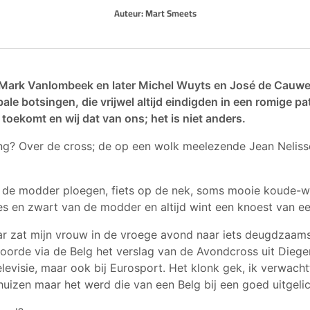
Auteur:
Mart Smeets
s Mark Vanlombeek en later Michel Wuyts en José de Cauw
bale botsingen, die vrijwel altijd eindigden in een romige pats
 toekomt en wij dat van ons; het is niet anders.
ng? Over de cross; de op een wolk meelezende Jean Nelis
 de modder ploegen, fiets op de nek, soms mooie koude-w
es en zwart van de modder en altijd wint een knoest van e
ar zat mijn vrouw in de vroege avond naar iets deugdzaams
hoorde via de Belg het verslag van de Avondcross uit Diegem
levisie, maar ook bij Eurosport. Het klonk gek, ik verwach
uizen maar het werd die van een Belg bij een goed uitgelic