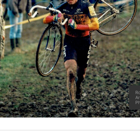
Ro
Ar
Ph