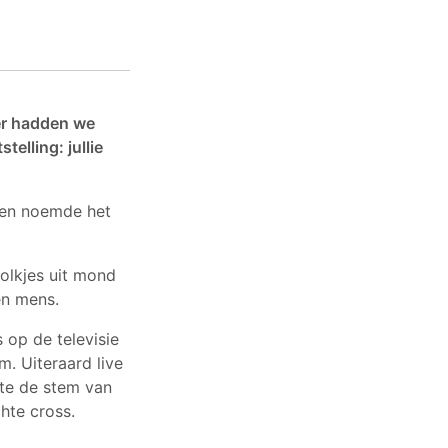
er hadden we
telling: jullie
sen noemde het
olkjes uit mond
en mens.
 op de televisie
. Uiteraard live
tte de stem van
hte cross.