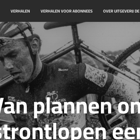
!
VERHALEN
VERHALEN VOOR ABONNEES
OVER UITGEVERIJ D
Van plannen o
strontlopen ee