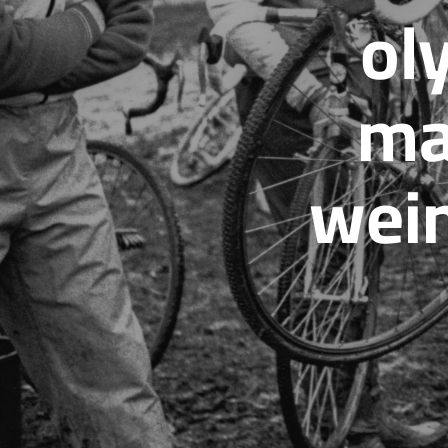
ol
ma
wei