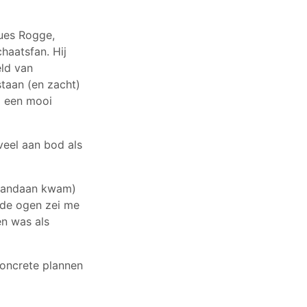
ues Rogge,
haatsfan. Hij
eld van
staan (en zacht)
ij een mooi
veel aan bod als
p vandaan kwam)
nde ogen zei me
en was als
concrete plannen