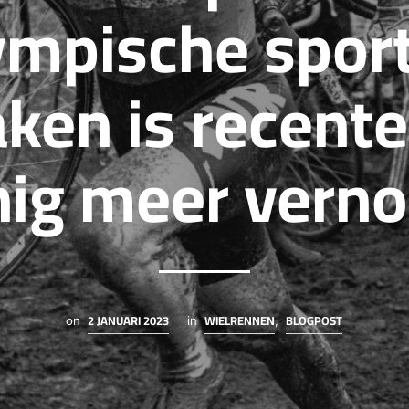
ympische sport
ken is recentel
nig meer vern
2 JANUARI 2023
WIELRENNEN
BLOGPOST
on
in
,