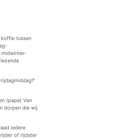
 koffie tussen
ag-
 midwinter-
vriezende
vrijdagmiddag?’
 en (papa) Van
n dorpen die wij
daad iedere
ijder of rijdster