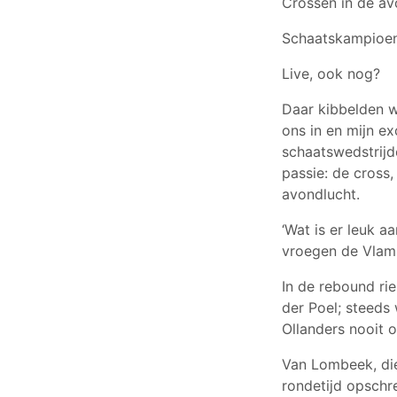
Crossen in de a
Schaatskampioen
Live, ook nog?
Daar kibbelden we
ons in en mijn 
schaatswedstrijd
passie: de cross,
avondlucht.
‘Wat is er leuk a
vroegen de Vlam
In de rebound ri
der Poel; steeds 
Ollanders nooit 
Van Lombeek, die
rondetijd opschre