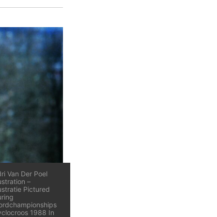
ri Van Der Poel
lustration –
lustratie Pictured
ring
ordchampionships
clocroos 1988 In