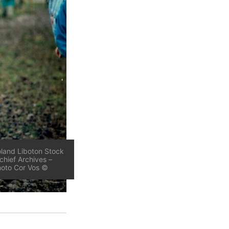
land Liboton Stock
chief Archives –
oto Cor Vos ©