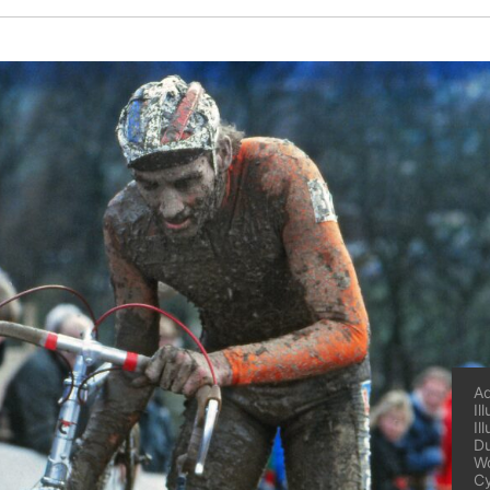
Ad
Il
Il
Du
W
Cy