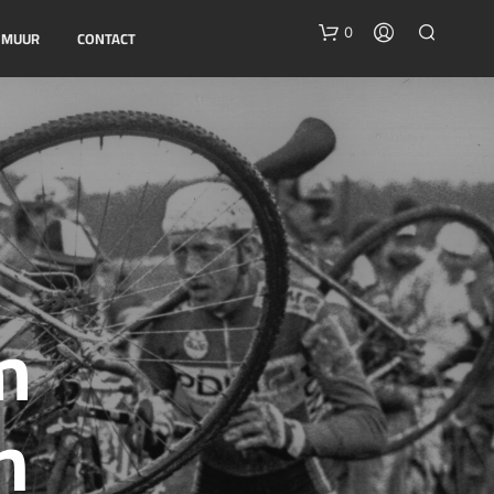
0
E MUUR
CONTACT
G
m
E
E
N
P
n
R
O
D
U
C