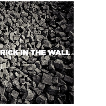
T
E
N
I
N
D
E
W
I
N
K
E
L
W
A
G
E
N
.