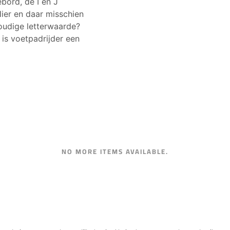
ebord, de I en J
ier en daar misschien
oudige letterwaarde?
 is voetpadrijder een
NO MORE ITEMS AVAILABLE.