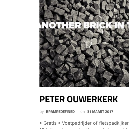
PETER OUWERKERK
BRAMREDEFINED
31 MAART 2017
by
on
• Gratis • Voetpadrijder of fietspadkij