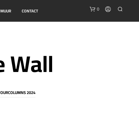
0
E MUUR
CONTACT
e Wall
G
E
TOURCOLUMNS 2024
E
N
P
R
O
D
U
C