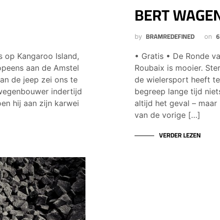
BERT WAGE
BRAMREDEFINED
6
by
on
s op Kangaroo Island,
• Gratis • De Ronde va
k opeens aan de Amstel
Roubaix is mooier. Ste
n de jeep zei ons te
de wielersport heeft t
wegenbouwer indertijd
begreep lange tijd niet
n hij aan zijn karwei
altijd het geval – maa
van de vorige […]
VERDER LEZEN