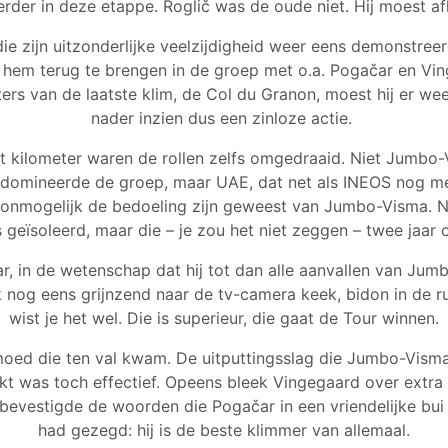
rder in deze etappe. Roglič was de oude niet. Hij moest a
die zijn uitzonderlijke veelzijdigheid weer eens demonstreerd
hem terug te brengen in de groep met o.a. Pogačar en Vin
ers van de laatste klim, de Col du Granon, moest hij er weer
nader inzien dus een zinloze actie.
ht kilometer waren de rollen zelfs omgedraaid. Niet Jumbo
domineerde de groep, maar UAE, dat net als INEOS nog 
n onmogelijk de bedoeling zijn geweest van Jumbo-Visma. Ni
geïsoleerd, maar die – je zou het niet zeggen – twee jaar
, in de wetenschap dat hij tot dan alle aanvallen van Ju
 nog eens grijnzend naar de tv-camera keek, bidon in de 
wist je het wel. Die is superieur, die gaat de Tour winnen.
ed die ten val kwam. De uitputtingsslag die Jumbo-Vism
t was toch effectief. Opeens bleek Vingegaard over extra 
 bevestigde de woorden die Pogačar in een vriendelijke bu
had gezegd: hij is de beste klimmer van allemaal.