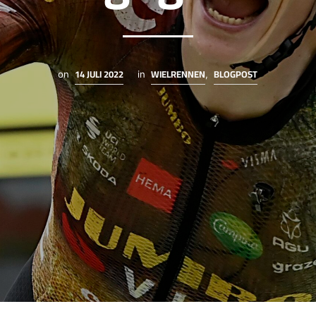
14 JULI 2022
WIELRENNEN
BLOGPOST
on
in
,