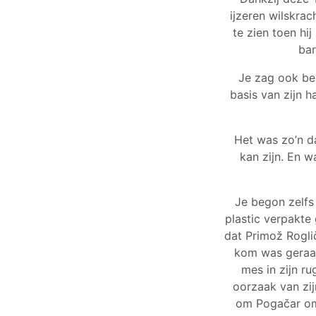
ijzeren wilskrac
te zien toen hi
bar
Je zag ook be
basis van zijn 
Het was zo’n d
kan zijn. En w
Je begon zelfs
plastic verpakte
dat Primož Rogli
kom was geraak
mes in zijn r
oorzaak van zi
om Pogačar om 