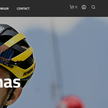
0
E MUUR
CONTACT
G
nas
E
E
N
P
R
O
D
U
C