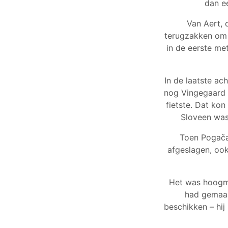
dan ee
Van Aert, 
terugzakken om 
in de eerste met
In de laatste ac
nog Vingegaard 
fietste. Dat ko
Sloveen was 
Toen Pogačar
afgeslagen, ook
Het was hoogmo
had gemaak
beschikken – hij