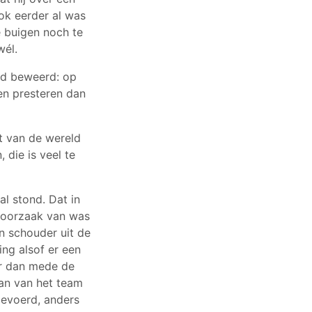
ook eerder al was
 buigen noch te
wél.
ad beweerd: op
en presteren dan
t van de wereld
 die is veel te
l stond. Dat in
e oorzaak van was
n schouder uit de
ng alsof er een
er dan mede de
an van het team
gevoerd, anders