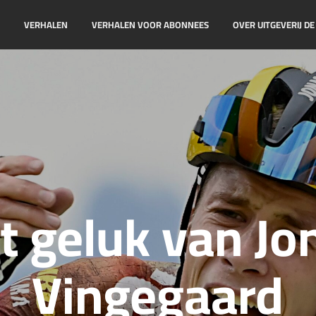
!
VERHALEN
VERHALEN VOOR ABONNEES
OVER UITGEVERIJ D
t geluk van Jo
Vingegaard