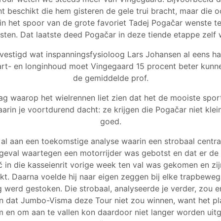
ht beschikt die hem gisteren de gele trui bracht, maar die 
j in het spoor van de grote favoriet
Tadej Pogačar wenste te
sten. Dat laatste deed Pogačar in deze tiende etappe zelf 
vestigd wat inspanningsfysioloog Lars Johansen al eens h
hart- en longinhoud moet Vingegaard 15 procent beter kunn
de gemiddelde prof.
ag waarop het wielrennen liet zien dat het de mooiste spor
aarin je voortdurend dacht: ze krijgen die Pogačar niet klein,
goed.
 al aan een toekomstige analyse waarin een strobaal centraa
 geval waartegen een motorrijder was gebotst en dat er d
č in die kasseienrit vorige week ten val was gekomen en zij
t. Daarna voelde hij naar eigen zeggen bij elke trapbewegi
ug werd gestoken. Die strobaal, analyseerde je verder, zou 
jn dat Jumbo-Visma deze Tour niet zou winnen, want het pl
en om aan te vallen kon daardoor niet langer worden uit