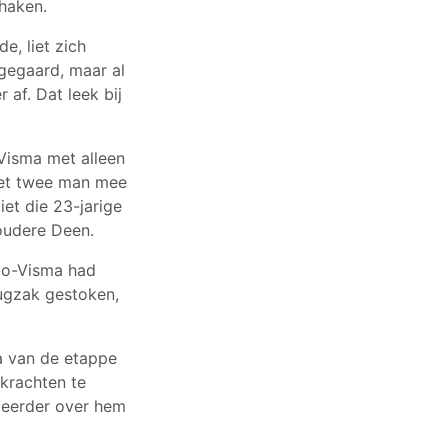
fhaken.
e, liet zich
gegaard, maar al
 af. Dat leek bij
-Visma met alleen
met twee man mee
et die 23-jarige
 oudere Deen.
mbo-Visma had
rugzak gestoken,
a van de etappe
krachten te
i eerder over hem