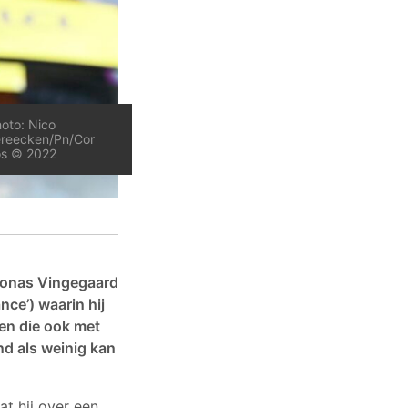
oto: Nico
reecken/Pn/Cor
os © 2022
 Jonas Vingegaard
nce’) waarin hij
en die ook met
nd als weinig kan
t hij over een