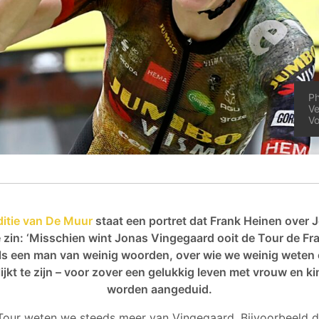
Ph
Ve
V
ditie van De Muur
staat een portret dat Frank Heinen over
 zin: ‘Misschien wint Jonas Vingegaard ooit de Tour de Fra
ls een man van weinig woorden, over wie we weinig weten 
lijkt te zijn – voor zover een gelukkig leven met vrouw en ki
worden aangeduid.
Tour weten we steeds meer van Vingegaard. Bijvoorbeeld da