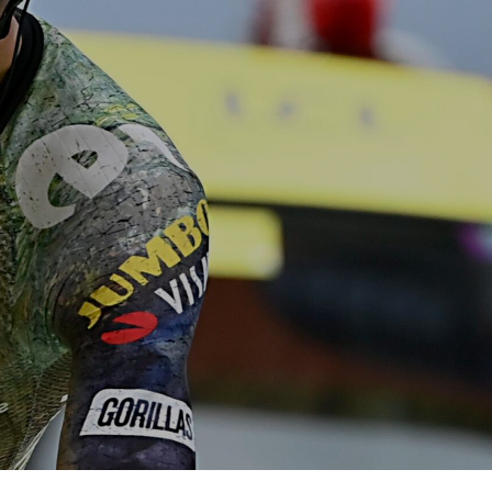
T
E
N
I
N
D
E
W
I
N
K
E
L
W
A
G
E
N
.