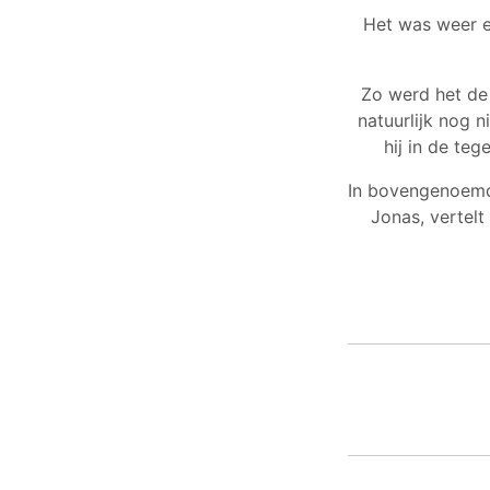
Het was weer ee
Zo werd het de
natuurlijk nog 
hij in de te
In bovengenoemd 
Jonas, vertel