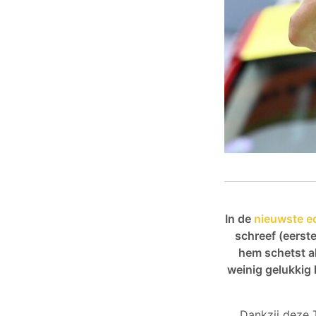
In de
nieuwste e
schreef (eerste
hem schetst a
weinig gelukkig 
Dankzij deze 