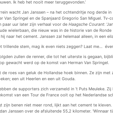
enuwen. Ik heb het nooit meer teruggevonden.’
rein wacht Jan Janssen – na het ochtendritje nog derde in
er Van Springel en de Spanjaard Gregorio San Miguel. Tv-
n paar uur later zijn verhaal voor de
Haagsche Courant
: ‘J
ude wielerbaan, die nieuw was in de historie van de Ronde v
hij naar het cement. Janssen zal helemaal alleen, in een eila
met trillende stem, mag ik even niets zeggen? Laat me…
éve
lgden zullen de renner, die tot het uiterste is gegaan, bijbli
op gewacht werd op de komst van Herman Van Springel.
t de roes van geluk de Hollandse hoek binnen. Ze zijn met
ken; een uit Heerlen en een uit Gouda.
bben de supporters zich verzameld in ’t Puts Meuleke. Zij k
ankomst van een Tour de France ooit op het Nederlandse sc
gt zijn benen niet meer rond, lijkt aan het cement te kleven. 
an Janssen over de afsluitende 55,2 kilometer. ‘Winnaar tij