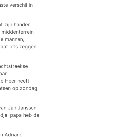
nste verschil in
at zijn handen
t middenterrein
de mannen,
gaat iets zeggen
echtstreekse
aar
ve Heer heeft
ietsen op zondag,
 van Jan Janssen
dje, papa heb de
an Adriano