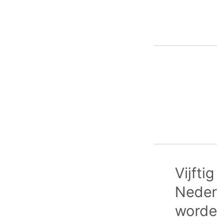
Vijfti
Nederl
worde