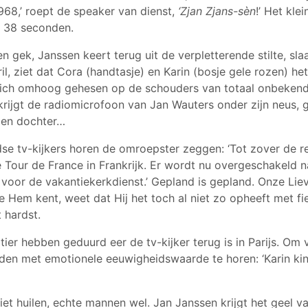
968,’ roept de speaker van dienst,
‘Zjan Zjans-sèn
!’ Het klei
: 38 seconden.
 gek, Janssen keert terug uit de verpletterende stilte, sla
il, ziet dat Cora (handtasje) en Karin (bosje gele rozen) he
 zich omhoog gehesen op de schouders van totaal onbeken
 krijgt de radiomicrofoon van Jan Wauters onder zijn neus, 
 en dochter…
dse tv-kijkers horen de omroepster zeggen: ‘Tot zover de r
 Tour de France in Frankrijk. Er wordt nu overgeschakeld n
voor de vakantiekerkdienst.’ Gepland is gepland. Onze Lie
e Hem kent, weet dat Hij het toch al niet zo opheeft met f
 hardst.
tier hebben geduurd eer de tv-kijker terug is in Parijs. Om
en met emotionele eeuwigheidswaarde te horen: ‘Karin kin
t huilen, echte mannen wel. Jan Janssen krijgt het geel v