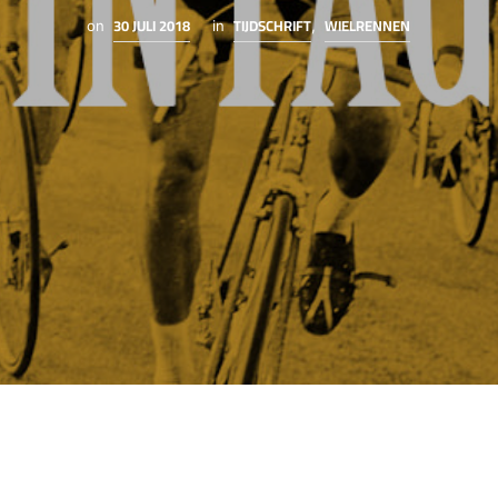
30 JULI 2018
TIJDSCHRIFT
WIELRENNEN
on
in
,