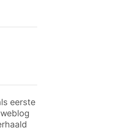
ls eerste
t weblog
erhaald