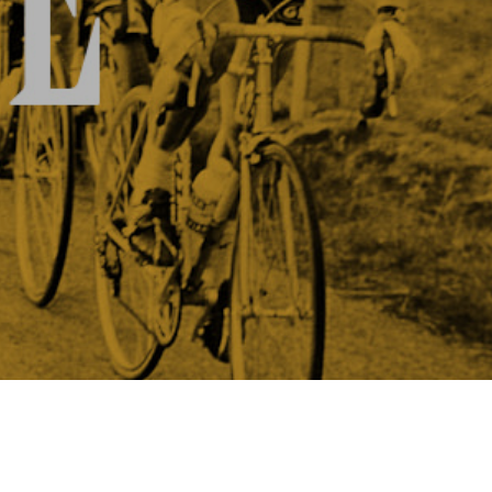
T
E
N
I
N
D
E
W
I
N
K
E
L
W
A
G
E
N
.