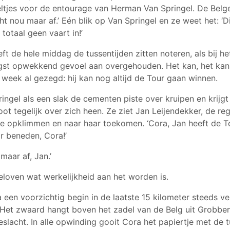
oeltjes voor de entourage van Herman Van Springel. De Belge
t nou maar af.’ Eén blik op Van Springel en ze weet het: ‘Die
t totaal geen vaart in!’
t de hele middag de tussentijden zitten noteren, als bij he
gst opwekkend gevoel aan overgehouden. Het kan, het kan,
 week al gezegd: hij kan nog altijd de Tour gaan winnen.
ingel als een slak de cementen piste over kruipen en krijgt
t tegelijk over zich heen. Ze ziet Jan Leijendekker, de re
ne opklimmen en naar haar toekomen. ‘Cora, Jan heeft de 
 beneden, Cora!’
maar af, Jan.’
eloven wat werkelijkheid aan het worden is.
 een voorzichtig begin in de laatste 15 kilometer steeds v
 Het zwaard hangt boven het zadel van de Belg uit Grobbe
slacht. In alle opwinding gooit Cora het papiertje met de t