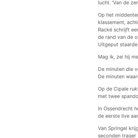
lucht. ‘Van de z
Op het middenter
klassement, acht
Racké schrijft ee
de rand van de o
Uitgeput staarde 
Mag ik, zei hij 
De minuten die vo
De minuten waar
Op de Cipale ruk
met twee spandoe
In Ossendrecht he
de eerste live a
Van Springel krij
seconden trager d