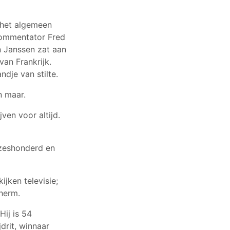
 het algemeen
commentator Fred
an Janssen zat aan
an Frankrijk.
ndje van stilte.
n maar.
jven voor altijd.
 zeshonderd en
ijken televisie;
herm.
Hij is 54
drit, winnaar