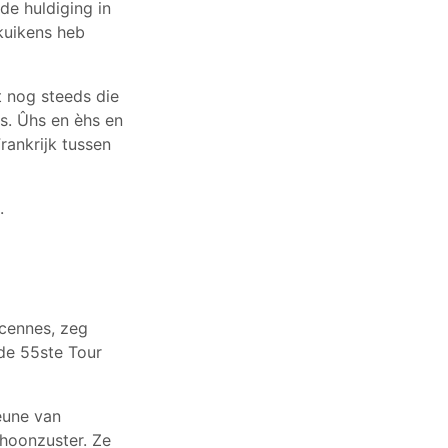
de huldiging in
kuikens heb
t nog steeds die
ns. Ûhs en èhs en
Frankrijk tussen
.
ncennes, zeg
 de 55ste Tour
eune van
choonzuster. Ze