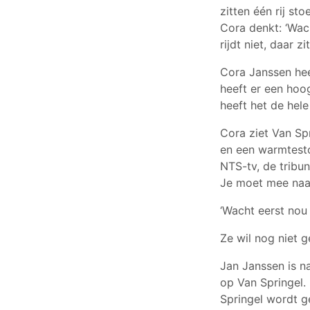
zitten één rij st
Cora denkt: ‘Wach
rijdt niet, daar zi
Cora Janssen heef
heeft er een hoo
heeft het de hele
Cora ziet Van Spr
en een warmtestoo
NTS-tv, de tribu
Je moet mee naar
‘Wacht eerst nou 
Ze wil nog niet g
Jan Janssen is na
op Van Springel.
Springel wordt ge