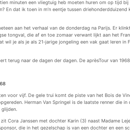
n tien minuten een vliegtuig heb moeten huren om op tijd bij 
n? En dat ik toen in m’n eentje tussen driehonderdduizend 
eteen aan het verhaal van de donderdag na Parijs. Er klink
gse tongval, die af en toe zomaar verwant lijkt aan het Fra
t wil je als je als 21-jarige jongeling een vak gaat leren in 
ert terug naar de dagen der dagen. De aprèsTour van 1968
968
en voor vijf. De gele trui komt de piste van het Bois de Vi
opgereden. Herman Van Springel is de laatste renner die in
 glijden.
 zit Cora Janssen met dochter Karin (3) naast Madame Lej
sponsor, die in het gezelschap is van een dochter en een s