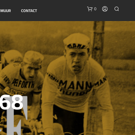
0
E MUUR
CONTACT
G
’68
E
E
N
P
R
O
D
U
C