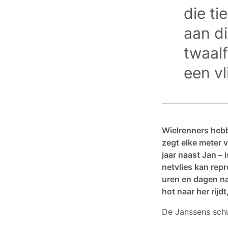
die ti
aan di
twaalf
een vl
Wielrenners hebb
zegt elke meter v
jaar naast Jan – i
netvlies kan rep
uren en dagen na
hot naar her rijdt,
De Janssens schui