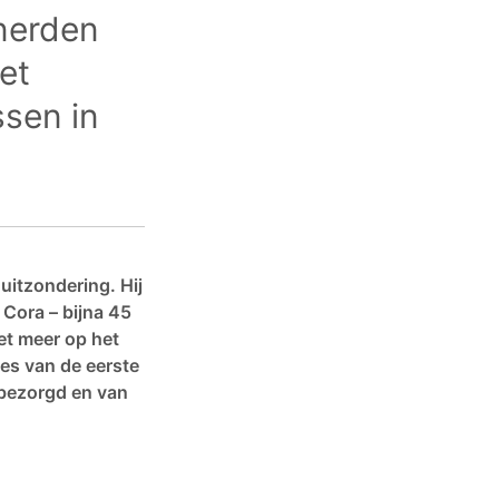
nerden
et
ssen in
itzondering. Hij
n Cora – bijna 45
iet meer op het
ses van de eerste
 bezorgd en van