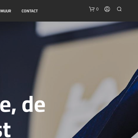
0
E MUUR
CONTACT
G
e, de
E
E
N
P
st
R
O
D
U
C