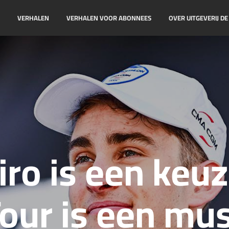
!
VERHALEN
VERHALEN VOOR ABONNEES
OVER UITGEVERIJ D
iro is een keuz
our is een mu