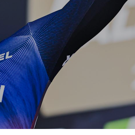
T
E
N
I
N
D
E
W
I
N
K
E
L
W
A
G
E
N
.