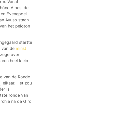
orm. Vanaf
Rhône Alpes, de
r en Evenepoel
uan Ayuso staan
 van het peloton
ingegaard startte
en van de
minst
 zege over
een heel klein
de van de Ronde
j elkaar. Het zou
er is
otste ronde van
archie na de Giro