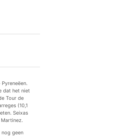
e Pyreneëen.
 dat het niet
de Tour de
rreges (10,1
meten. Seixas
 Martinez.
n nog geen