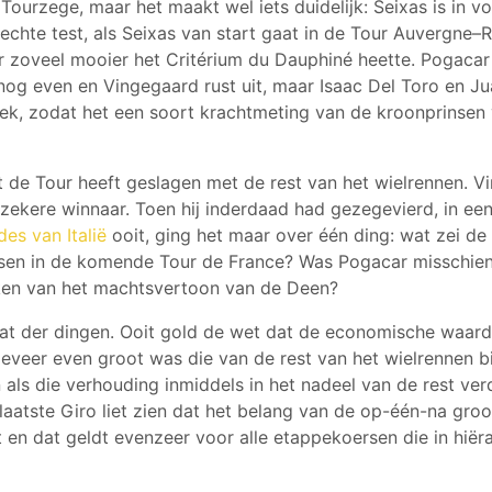
Tourzege, maar het maakt wel iets duidelijk: Seixas is in v
echte test, als Seixas van start gaat in de Tour Auvergne–
r zoveel mooier het Critérium du Dauphiné heette. Pogaca
 nog even en Vingegaard rust uit, maar Isaac Del Toro en J
rek, zodat het een soort krachtmeting van de kroonprinsen
at de Tour heeft geslagen met de rest van het wielrennen. V
e zekere winnaar. Toen hij inderdaad had gezegevierd, in e
s van Italië
ooit, ging het maar over één ding: wat zei de
en in de komende Tour de France? Was Pogacar misschien 
ken van het machtsvertoon van de Deen?
at der dingen. Ooit gold de wet dat de economische waar
eveer even groot was die van de rest van het wielrennen bi
als die verhouding inmiddels in het nadeel van de rest verd
laatste Giro liet zien dat het belang van de op-één-na gro
 en dat geldt evenzeer voor alle etappekoersen die in hiër