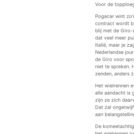
Voor de topploeg
Pogacar wint zo’
contract wordt be
blij met de Giro
dat veel meer pu
Italië, maar je z
Nederlandse jour
de Giro voor spo
niet te spreken. 
zenden, anders z
Het wielrennen e
alle aandacht is 
zijn ze zich daar
Dat zal ongetwij
aan belangstellin
De komeetachtige
het wielrennen ru