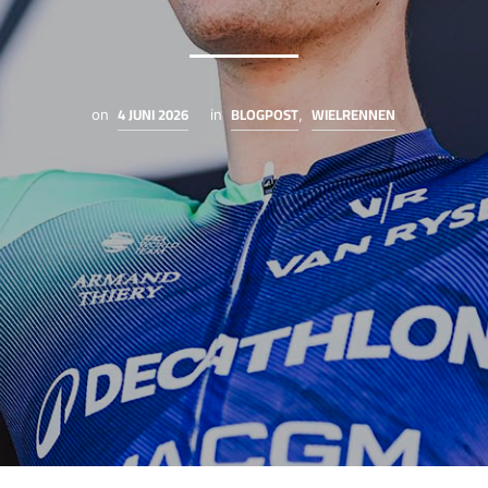
4 JUNI 2026
BLOGPOST
WIELRENNEN
on
in
,