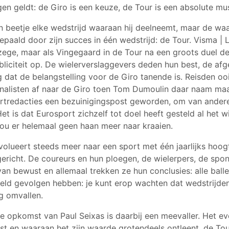
en geldt: de Giro is een keuze, de Tour is een absolute mus
n beetje elke wedstrijd waaraan hij deelneemt, maar de waa
paald door zijn succes in één wedstrijd: de Tour. Visma | 
-zege, maar als Vingegaard in de Tour na een groots duel de
bliciteit op. De wielerverslaggevers deden hun best, de af
ag dat de belangstelling voor de Giro tanende is. Reisden oo
nalisten af naar de Giro toen Tom Dumoulin daar naam maak
rtredacties een bezuinigingspost geworden, om van ander
Het is dat Eurosport zichzelf tot doel heeft gesteld al het w
ou er helemaal geen haan meer naar kraaien.
volueert steeds meer naar een sport met één jaarlijks hoo
gericht. De coureurs en hun ploegen, de wielerpers, de spon
van bewust en allemaal trekken ze hun conclusies: alle ball
feld gevolgen hebben: je kunt erop wachten dat wedstrijd
g omvallen.
 opkomst van Paul Seixas is daarbij een meevaller. Het 
st en waaraan het zijn waarde grotendeels ontleent, de Tou