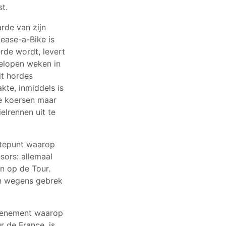
t.
rde van zijn
Lease-a-Bike is
rde wordt, levert
gelopen weken in
it hordes
te, inmiddels is
e koersen maar
ielrennen uit te
gtepunt waarop
sors: allemaal
en op de Tour.
en wegens gebrek
evenement waarop
r de France, is