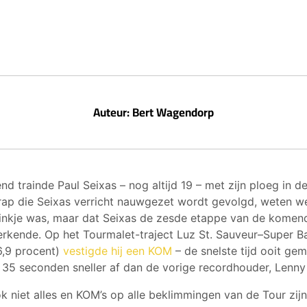
Auteur: Bert Wagendorp
d trainde Paul Seixas – nog altijd 19 – met zijn ploeg in d
rap die Seixas verricht nauwgezet wordt gevolgd, weten we
inkje was, maar dat Seixas de zesde etappe van de komen
erkende. Op het Tourmalet-traject Luz St. Sauveur–Super Ba
6,9 procent)
vestigde hij een KOM
– de snelste tijd ooit ge
 35 seconden sneller af dan de vorige recordhouder, Lenny
 niet alles en KOM’s op alle beklimmingen van de Tour zij