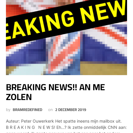
BREAKING NEWS!! AN ME
ZOLEN
BRAMREDEFINED
2 DECEMBER 2019
by
on
Auteur: Peter Ouwerkerk Het spatte ineens mijn mailbox uit.
B R E A K I N G N E W S! Eh…? Ik zette onmiddellijk CNN aan: