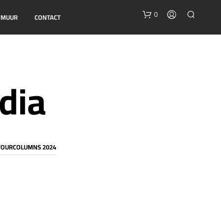
0
E MUUR
CONTACT
dia
G
E
TOURCOLUMNS 2024
E
N
P
R
O
D
U
C