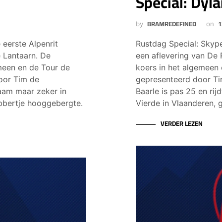
Special: Dyl
BRAMREDEFINED
1
by
on
 eerste Alpenrit
Rustdag Special: Skype
e Lantaarn. De
een aflevering van De
meen en de Tour de
koers in het algemeen 
door Tim de
gepresenteerd door Ti
aam maar zeker in
Baarle is pas 25 en ri
obbertje hooggebergte.
Vierde in Vlaanderen, 
VERDER LEZEN