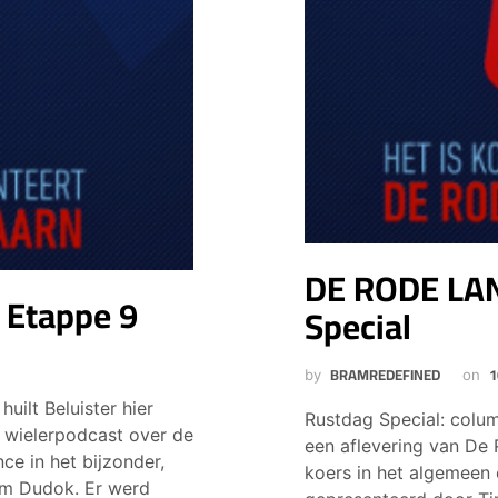
DE RODE LA
Etappe 9
Special
BRAMREDEFINED
1
by
on
huilt Beluister hier
Rustdag Special: colum
 wielerpodcast over de
een aflevering van De
ce in het bijzonder,
koers in het algemeen 
em Dudok. Er werd