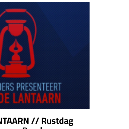
T
E
N
I
N
D
E
W
I
N
K
E
L
W
A
G
E
N
.
NTAARN // Rustdag