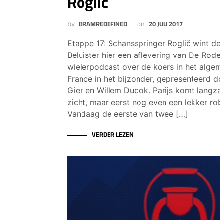
Roglič
BRAMREDEFINED
20 JULI 2017
by
on
Etappe 17: Schansspringer Roglič wint de
Beluister hier een aflevering van De Rod
wielerpodcast over de koers in het alge
France in het bijzonder, gepresenteerd 
Gier en Willem Dudok. Parijs komt langz
zicht, maar eerst nog even een lekker r
Vandaag de eerste van twee […]
VERDER LEZEN