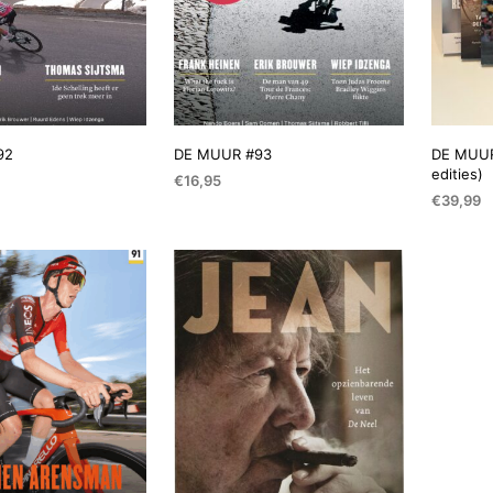
92
DE MUUR #93
DE MUUR
edities)
€
16,95
€
39,99
AAN WINKELWAGEN
TOEVOEGEN AAN WINKELWAGEN
TOEVOEG