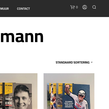
0
E MUUR
CONTACT
gmann
STANDAARD SORTERING
G
E
E
N
P
R
O
D
U
C