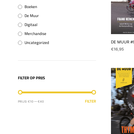
Boeken
De Muur
Digitaal
Merchandise
Uncategorized
DE MUUR #
€
16,95
TOEVOEGEN 
FILTER OP PRIJS
MIN.
MAX.
FILTER
PRIJS:
€10
—
€40
PRIJS
PRIJS