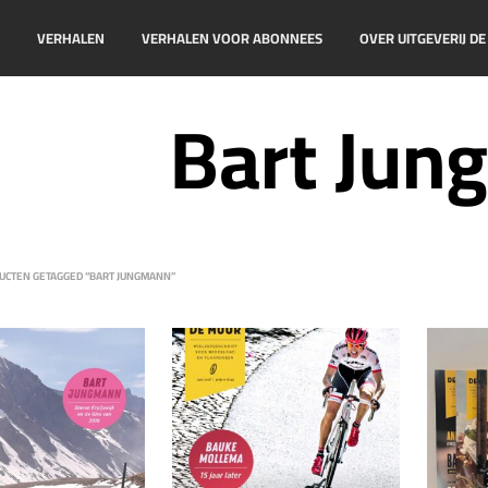
!
VERHALEN
VERHALEN VOOR ABONNEES
OVER UITGEVERIJ D
Bart Jun
CTEN GETAGGED “BART JUNGMANN”