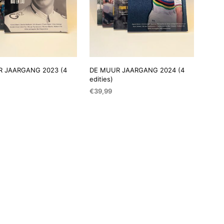
T
E
N
I
N
D
E
 JAARGANG 2023 (4
DE MUUR JAARGANG 2024 (4
W
edities)
I
N
€
39,99
K
EN AAN WINKELWAGEN
TOEVOEGEN AAN WINKELWAGEN
E
L
W
A
G
E
N
.