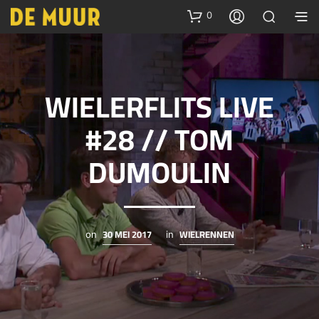
0
WIELERFLITS LIVE
#28 // TOM
DUMOULIN
30 MEI 2017
WIELRENNEN
on
in