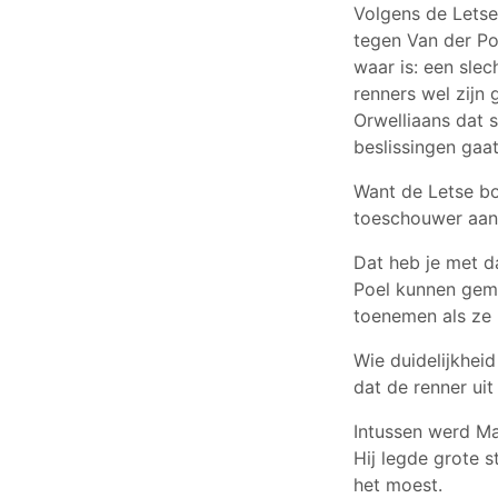
Volgens de Letse
tegen Van der Poe
waar is: een sle
renners wel zijn 
Orwelliaans dat 
beslissingen gaat
Want de Letse bon
toeschouwer aan
Dat heb je met da
Poel kunnen gema
toenemen als ze 
Wie duidelijkhei
dat de renner u
Intussen werd Ma
Hij legde grote 
het moest.