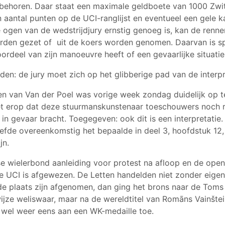
 behoren. Daar staat een maximale geldboete van 1000 Zwit
 aantal punten op de UCI-ranglijst en eventueel een gele ka
e ogen van de wedstrijdjury ernstig genoeg is, kan de renne
orden gezet of uit de koers worden genomen. Daarvan is sp
ordeel van zijn manoeuvre heeft of een gevaarlijke situati
en: de jury moet zich op het glibberige pad van de interp
en van Van der Poel was vorige week zondag duidelijk op tel
et erop dat deze stuurmanskunstenaar toeschouwers noch 
n gevaar bracht. Toegegeven: ook dit is een interpretatie
efde overeenkomstig het bepaalde in deel 3, hoofdstuk 12
jn.
e wielerbond aanleiding voor protest na afloop en de open 
e UCI is afgewezen. De Letten handelden niet zonder eige
rde plaats zijn afgenomen, dan ging het brons naar de Toms
wijze weliswaar, maar na de wereldtitel van Romāns Vainšte
k wel weer eens aan een WK-medaille toe.