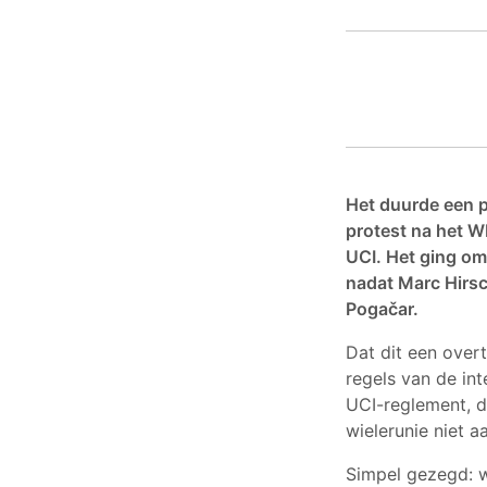
Het duurde een p
protest na het W
UCI. Het ging om 
nadat Marc Hirsc
Pogačar.
Dat dit een overt
regels van de int
UCI-reglement, de
wielerunie niet a
Simpel gezegd: w