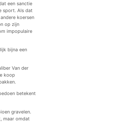
at een sanctie
 sport. Als dat
n andere koersen
n op zijn
 om impopulaire
ijk bijna een
aliber Van der
de koop
 pakken.
 toedoen betekent
ioen gravelen.
ht, maar omdat