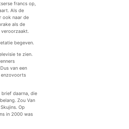
serse francs op,
art. Als de
r ook naar de
rake als de
e veroorzaakt.
retatie begeven.
evisie te zien.
renners
. Dus van een
, enzovoorts
brief daarna, die
nbelang. Zou Van
 Skujins. Op
ins in 2000 was