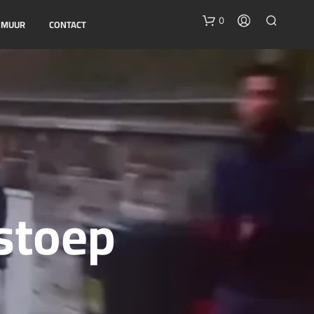
0
E MUUR
CONTACT
G
 stoep
E
E
N
P
R
O
D
U
C