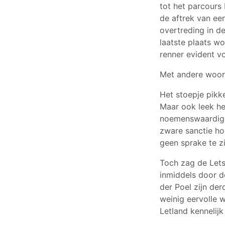
tot het parcours
de aftrek van een
overtreding in d
laatste plaats w
renner evident vo
Met andere woord
Het stoepje pikk
Maar ook leek h
noemenswaardig i
zware sanctie ho
geen sprake te zi
Toch zag de Lets
inmiddels door d
der Poel zijn de
weinig eervolle 
Letland kennelij