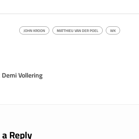
JOHN KROON
MATTHIEU VAN DER POEL
WK
 Demi Vollering
 a Reply