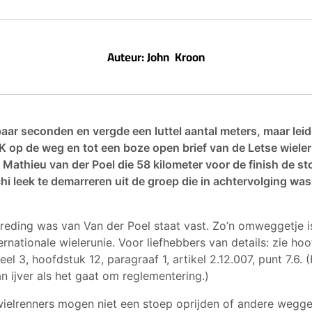
Auteur: John Kroon
aar seconden en vergde een luttel aantal meters, maar leid
K op de weg en tot een boze open brief van de Letse wiele
Mathieu van der Poel die 58 kilometer voor de finish de st
hi leek te demarreren uit de groep die in achtervolging was
reding was van Van der Poel staat vast. Zo’n omweggetje is
ernationale wielerunie. Voor liefhebbers van details: zie ho
el 3, hoofdstuk 12, paragraaf 1, artikel 2.12.007, punt 7.6.
an ijver als het gaat om reglementering.)
ielrenners mogen niet een stoep oprijden of andere wegged