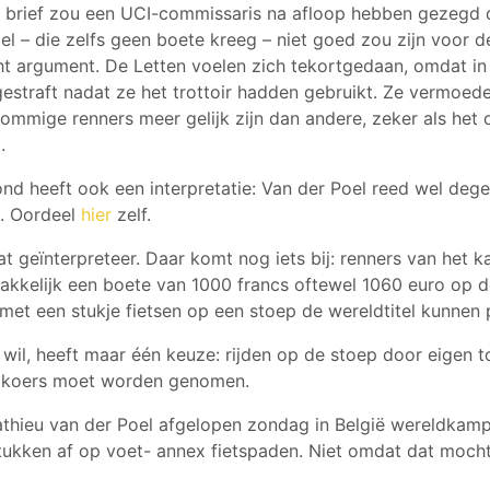
 brief zou een UCI-commissaris na afloop hebben gezegd d
l – die zelfs geen boete kreeg – niet goed zou zijn voor de
cht argument. De Letten voelen zich tekortgedaan, omdat i
gestraft nadat ze het trottoir hadden gebruikt. Ze vermoede
sommige renners meer gelijk zijn dan andere, zeker als het
.
d heeft ook een interpretatie: Van der Poel reed wel degel
. Oordeel
hier
zelf.
t geïnterpreteer. Daar komt nog iets bij: renners van het k
kkelijk een boete van 1000 francs oftewel 1060 euro op 
met een stukje fietsen op een stoep de wereldtitel kunnen
d wil, heeft maar één keuze: rijden op de stoep door eigen
it koers moet worden genomen.
thieu van der Poel afgelopen zondag in België wereldkamp
stukken af op voet- annex fietspaden. Niet omdat dat moc