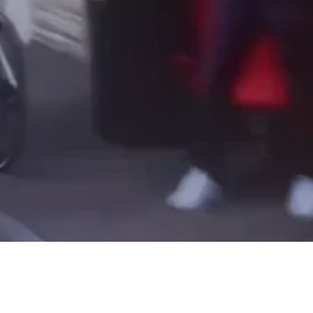
T
E
N
I
N
D
E
W
I
N
K
E
L
W
A
G
E
N
.