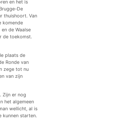
ren en het is
 Brugge-De
r thuishoort. Van
de komende
x en de Waalse
or de toekomst.
e plaats de
 de Ronde van
n zege tot nu
en van zijn
 Zijn er nog
van het algemeen
n wellicht, al is
e kunnen starten.