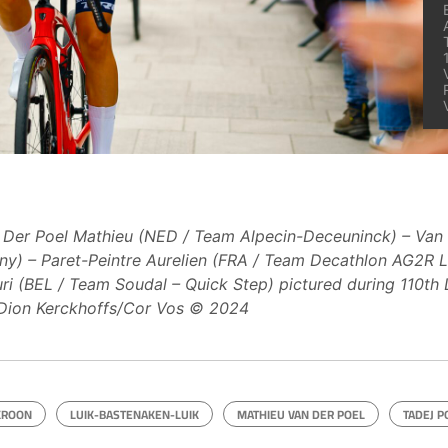
 Der Poel Mathieu (NED / Team Alpecin-Deceuninck) – Van
ny) – Paret-Peintre Aurelien (FRA / Team Decathlon AG2R L
i (BEL / Team Soudal – Quick Step) pictured during 110th 
 Dion Kerckhoffs/Cor Vos © 2024
KROON
LUIK-BASTENAKEN-LUIK
MATHIEU VAN DER POEL
TADEJ P