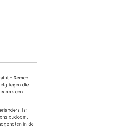
raint – Remco
elg tegen die
 is ook een
landers, is;
diens oudoom.
ndgenoten in de