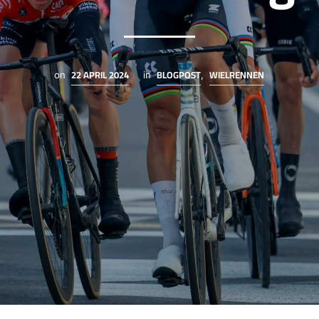
22 APRIL 2024
BLOGPOST
WIELRENNEN
on
in
,