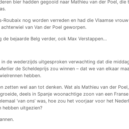
eren bier hadden gegooid naar Mathieu van der Poel, die 
as.
js-Roubaix nog worden verreden en had die Vlaamse vrouw
et achterwiel van Van der Poel geworpen.
g de bejaarde Belg verder, ook Max Verstappen…
 in de wederzijds uitgesproken verwachting dat die midda
 Merlier de Scheldeprijs zou winnen – dat we van elkaar ma
 wielrennen hebben.
n zetten wel aan tot denken. Wat als Mathieu van der Poel, 
roeide, deels in Spanje woonachtige zoon van een Franse
elemaal ‘van ons’ was, hoe zou het voorjaar voor het Neder
n hebben uitgezien?
mannen.