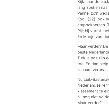
Kijk naar de uit
lang zoeken naar
Panne, zo’n wedst
Kooij (22), ook 
etappekoersen. Ti
Pijl; hij vormt m
En Marijn van de
Maar verder? De
beste Nederland
Turkije pas zijn
toe. En dan hiel
lichaam veronach
Nu Luik-Bastenake
Nederlandse renne
klassement te ein
hij nog niet vol
Maar verder?