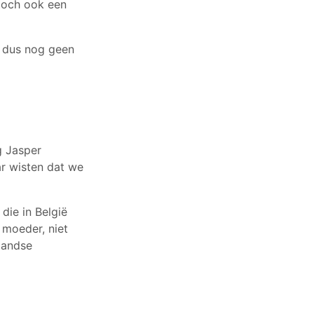
toch ook een
 dus nog geen
g Jasper
ar wisten dat we
die in België
 moeder, niet
landse