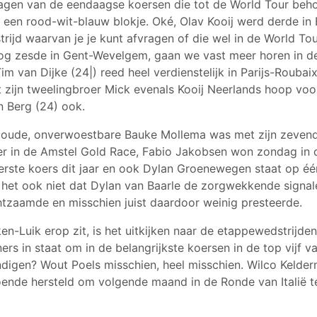
slagen van de eendaagse koersen die tot de World Tour beho
 een rood-wit-blauw blokje. Oké, Olav Kooij werd derde in
rijd waarvan je je kunt afvragen of die wel in de World Tou
nog zesde in Gent-Wevelgem, gaan we vast meer horen in 
m van Dijke (24|) reed heel verdienstelijk in Parijs-Roubai
et zijn tweelingbroer Mick evenals Kooij Neerlands hoop vo
n Berg (24) ook.
 oude, onverwoestbare Bauke Mollema was met zijn zevend
er in de Amstel Gold Race, Fabio Jakobsen won zondag in
 eerste koers dit jaar en ook Dylan Groenewegen staat op éé
p het ook niet dat Dylan van Baarle de zorgwekkende signal
tzaamde en misschien juist daardoor weinig presteerde.
n-Luik erop zit, is het uitkijken naar de etappewedstrijden.
rs in staat om in de belangrijkste koersen in de top vijf 
digen? Wout Poels misschien, heel misschien. Wilco Kelderma
doende hersteld om volgende maand in de Ronde van Italië t