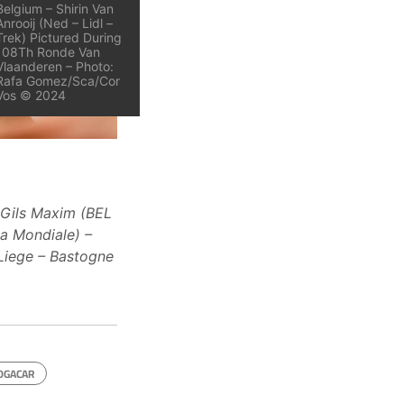
Belgium – Shirin Van
Anrooij (Ned – Lidl –
Trek) Pictured During
108Th Ronde Van
Vlaanderen – Photo:
Rafa Gomez/Sca/Cor
Vos © 2024
 Gils Maxim (BEL
a Mondiale) –
Liege – Bastogne
OGACAR