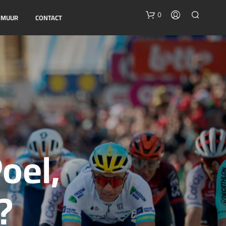
0
E MUUR
CONTACT
G
oel,
E
E
N
P
?
R
O
D
U
C