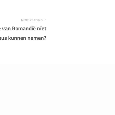
NEXT READING
e van Romandië níet
ieus kunnen nemen?