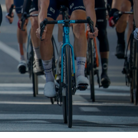
T
E
N
I
N
D
E
W
I
N
K
E
L
W
A
G
E
N
.