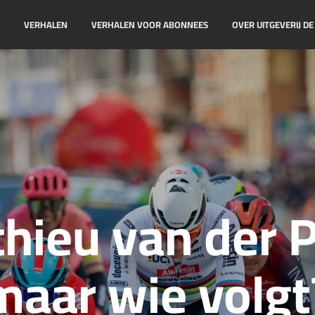
!
VERHALEN
VERHALEN VOOR ABONNEES
OVER UITGEVERIJ D
hieu van der P
maar wie volgt