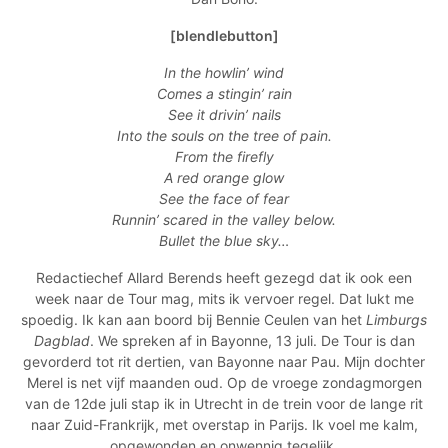
[blendlebutton]
In the howlin’ wind
Comes a stingin’ rain
See it drivin’ nails
Into the souls on the tree of pain.
From the firefly
A red orange glow
See the face of fear
Runnin’ scared in the valley below.
Bullet the blue sky…
Redactiechef Allard Berends heeft gezegd dat ik ook een
week naar de Tour mag, mits ik vervoer regel. Dat lukt me
spoedig. Ik kan aan boord bij Bennie Ceulen van het
Limburgs
Dagblad
. We spreken af in Bayonne, 13 juli. De Tour is dan
gevorderd tot rit dertien, van Bayonne naar Pau. Mijn dochter
Merel is net vijf maanden oud. Op de vroege zondagmorgen
van de 12de juli stap ik in Utrecht in de trein voor de lange rit
naar Zuid-Frankrijk, met overstap in Parijs. Ik voel me kalm,
opgewonden en onwennig tegelijk.