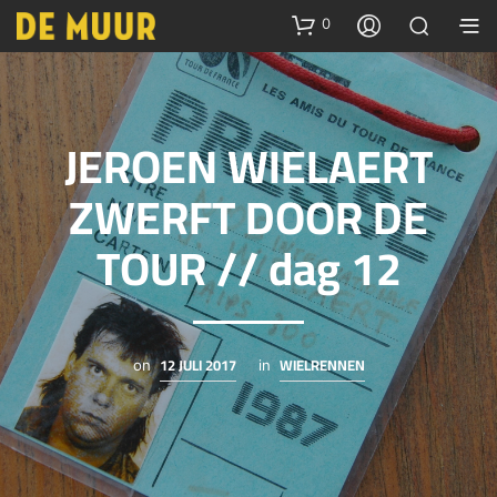
0
JEROEN WIELAERT
ZWERFT DOOR DE
TOUR // dag 12
12 JULI 2017
WIELRENNEN
on
in