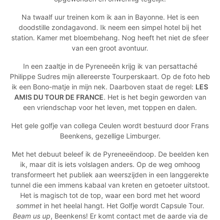
Na twaalf uur treinen kom ik aan in Bayonne. Het is een
doodstille zondagavond. Ik neem een simpel hotel bij het
station. Kamer met bloembehang. Nog heeft het niet de sfeer
van een groot avontuur.
In een zaaltje in de Pyreneeën krijg ik van persattaché
Philippe Sudres mijn allereerste Tourperskaart. Op de foto heb
ik een Bono-matje in mijn nek. Daarboven staat de regel:
LES
AMIS DU TOUR DE FRANCE
.
Het is het begin geworden van
een vriendschap voor het leven, met toppen en dalen.
Het gele golfje van collega Ceulen wordt bestuurd door Frans
Beenkens, gezellige Limburger.
Met het debuut beleef ik de Pyreneeëndoop. De beelden ken
ik, maar dit is iets volslagen anders. Op de weg omhoog
transformeert het publiek aan weerszijden in een langgerekte
tunnel die een immens kabaal van kreten en getoeter uitstoot.
Het is magisch tot de top, waar een bord met het woord
sommet
in het heelal hangt. Het Golfje wordt Capsule Tour.
Beam us up
, Beenkens! Er komt contact met de aarde via de