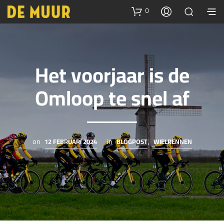
0
Het voorjaar is de
Omloop te snel af
12 FEBRUARI 2024
BLOGPOST
WIELRENNEN
on
in
,