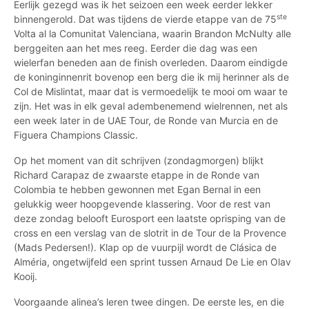
Eerlijk gezegd was ik het seizoen een week eerder lekker
ste
binnengerold. Dat was tijdens de vierde etappe van de 75
Volta al la Comunitat Valenciana, waarin Brandon McNulty alle
berggeiten aan het mes reeg. Eerder die dag was een
wielerfan beneden aan de finish overleden. Daarom eindigde
de koninginnenrit bovenop een berg die ik mij herinner als de
Col de Mislintat, maar dat is vermoedelijk te mooi om waar te
zijn. Het was in elk geval adembenemend wielrennen, net als
een week later in de UAE Tour, de Ronde van Murcia en de
Figuera Champions Classic.
Op het moment van dit schrijven (zondagmorgen) blijkt
Richard Carapaz de zwaarste etappe in de Ronde van
Colombia te hebben gewonnen met Egan Bernal in een
gelukkig weer hoopgevende klassering. Voor de rest van
deze zondag belooft Eurosport een laatste oprisping van de
cross en een verslag van de slotrit in de Tour de la Provence
(Mads Pedersen!). Klap op de vuurpijl wordt de Clásica de
Alméria, ongetwijfeld een sprint tussen Arnaud De Lie en Olav
Kooij.
Voorgaande alinea’s leren twee dingen. De eerste les, en die