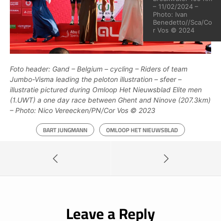
– 11/02/2024 –
Photo: Ivan
Benedetto//Sca/Co
r Vos © 2024
Foto header: Gand – Belgium – cycling – Riders of team
Jumbo-Visma leading the peloton illustration – sfeer –
illustratie pictured during Omloop Het Nieuwsblad Elite men
(1.UWT) a one day race between Ghent and Ninove (207.3km)
– Photo: Nico Vereecken/PN/Cor Vos © 2023
BART JUNGMANN
OMLOOP HET NIEUWSBLAD
Leave a Reply