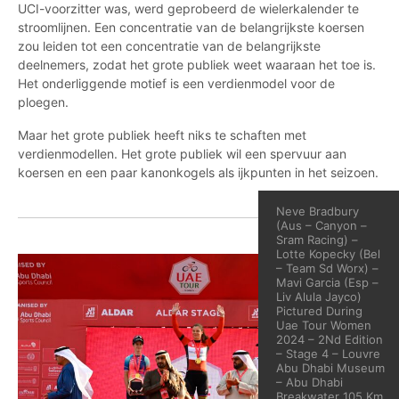
UCI-voorzitter was, werd geprobeerd de wielerkalender te
stroomlijnen. Een concentratie van de belangrijkste koersen
zou leiden tot een concentratie van de belangrijkste
deelnemers, zodat het grote publiek weet waaraan het toe is.
Het onderliggende motief is een verdienmodel voor de
ploegen.
Maar het grote publiek heeft niks te schaften met
verdienmodellen. Het grote publiek wil een spervuur aan
koersen en een paar kanonkogels als ijkpunten in het seizoen.
Neve Bradbury
(Aus – Canyon –
Sram Racing) –
Lotte Kopecky (Bel
– Team Sd Worx) –
Mavi Garcia (Esp –
Liv Alula Jayco)
Pictured During
Uae Tour Women
2024 – 2Nd Edition
– Stage 4 – Louvre
Abu Dhabi Museum
– Abu Dhabi
Breakwater 105 Km