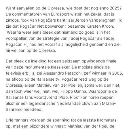
Want aanvallen op de Cipressa, wie doet dat nog anno 2025?
De commentatoren van Eurosport wisten het zeker: dat is
zinloos, ‘ook van Pogačars kant,’ zei Jeroen Vanbelleghem. ‘Ik
zie dat Pogačar niet bolwerken,’ beaamde Karsten Kroon.
Waarna weer eens bleek dat niemand zo goed is in het
voorspellen van de strategie van Tadej Pogačar als Tadej
Pogačar. Hij had het vooraf als mogelijkheid genoemd en zie:
hij viel aan op de Cipressa.
Dat bleek de inleiding tot een zeldzaam opwindende finale
van deze monumentale klassieker. De mooiste sinds de
televisie erbij is, zei Alessandro Petacchi, zelf winnaar in 2005,
na afloop op de Italiaanse tv. Pogačar reed weg op de
Cipressa, alleen Mathieu van der Poel en, soms wel, dan niet,
dan toch weer wel, niet, wel, Filippo Ganna. Waardoor je de
Italiaanse fans voortdurend ‘Pipo, Pipo’ kon horen roepen,
alsof er een legendarische Nederlandse clown aan Milaan-
Sanremo meedeed.
Drie renners voerden de spanning tot de laatste kilometers
op, met een bijzondere winnaar: Mathieu van der Poel, de