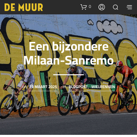
0
Een bijzondere
Milaan-Sanremo
23 MAART 2025
BLOGPOST
WIELRENNEN
on
in
,