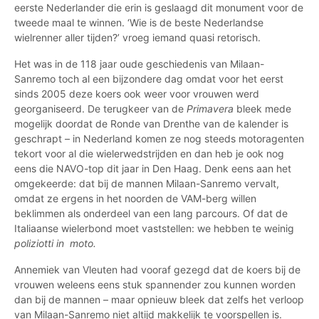
eerste Nederlander die erin is geslaagd dit monument voor de
tweede maal te winnen. ‘Wie is de beste Nederlandse
wielrenner aller tijden?’ vroeg iemand quasi retorisch.
Het was in de 118 jaar oude geschiedenis van Milaan-
Sanremo toch al een bijzondere dag omdat voor het eerst
sinds 2005 deze koers ook weer voor vrouwen werd
georganiseerd. De terugkeer van de
Primavera
bleek mede
mogelijk doordat de Ronde van Drenthe van de kalender is
geschrapt – in Nederland komen ze nog steeds motoragenten
tekort voor al die wielerwedstrijden en dan heb je ook nog
eens die NAVO-top dit jaar in Den Haag. Denk eens aan het
omgekeerde: dat bij de mannen Milaan-Sanremo vervalt,
omdat ze ergens in het noorden de VAM-berg willen
beklimmen als onderdeel van een lang parcours. Of dat de
Italiaanse wielerbond moet vaststellen: we hebben te weinig
poliziotti in moto.
Annemiek van Vleuten had vooraf gezegd dat de koers bij de
vrouwen weleens eens stuk spannender zou kunnen worden
dan bij de mannen – maar opnieuw bleek dat zelfs het verloop
van Milaan-Sanremo niet altijd makkelijk te voorspellen is.