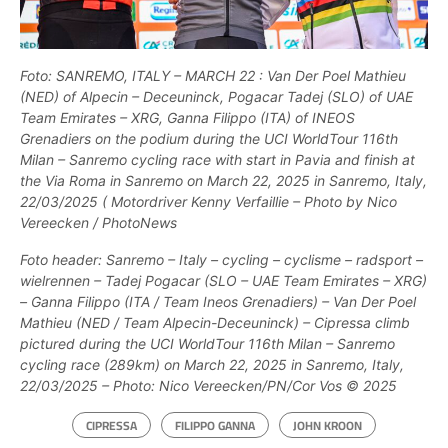
Foto: SANREMO, ITALY – MARCH 22 : Van Der Poel Mathieu
(NED) of Alpecin – Deceuninck, Pogacar Tadej (SLO) of UAE
Team Emirates – XRG, Ganna Filippo (ITA) of INEOS
Grenadiers on the podium during the UCI WorldTour 116th
Milan – Sanremo cycling race with start in Pavia and finish at
the Via Roma in Sanremo on March 22, 2025 in Sanremo, Italy,
22/03/2025 ( Motordriver Kenny Verfaillie – Photo by Nico
Vereecken / PhotoNews
Foto header: Sanremo – Italy – cycling – cyclisme – radsport –
wielrennen – Tadej Pogacar (SLO – UAE Team Emirates – XRG)
– Ganna Filippo (ITA / Team Ineos Grenadiers) – Van Der Poel
Mathieu (NED / Team Alpecin-Deceuninck) – Cipressa climb
pictured during the UCI WorldTour 116th Milan – Sanremo
cycling race (289km) on March 22, 2025 in Sanremo, Italy,
22/03/2025 – Photo: Nico Vereecken/PN/Cor Vos © 2025
CIPRESSA
FILIPPO GANNA
JOHN KROON