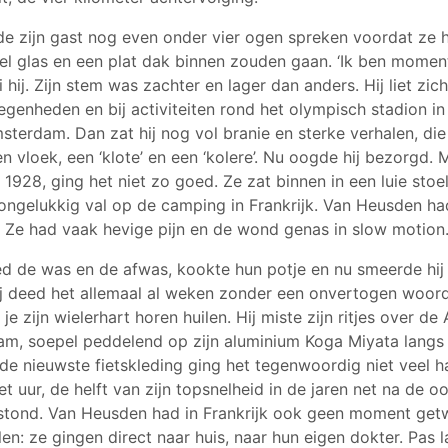
e zijn gast nog even onder vier ogen spreken voordat ze 
l glas en een plat dak binnen zouden gaan. ‘Ik ben moment
i hij. Zijn stem was zachter en lager dan anders. Hij liet zi
legenheden en bij activiteiten rond het olympisch stadion in 
terdam. Dan zat hij nog vol branie en sterke verhalen, di
 vloek, een ‘klote’ en een ‘kolere’. Nu oogde hij bezorgd. 
 1928, ging het niet zo goed. Ze zat binnen in een luie sto
ngelukkig val op de camping in Frankrijk. Van Heusden ha
. Ze had vaak hevige pijn en de wond genas in slow motion
 de was en de afwas, kookte hun potje en nu smeerde hij
ij deed het allemaal al weken zonder een onvertogen woord
je zijn wielerhart horen huilen. Hij miste zijn ritjes over de
am, soepel peddelend op zijn aluminium Koga Miyata langs
n de nieuwste fietskleding ging het tegenwoordig niet veel 
et uur, de helft van zijn topsnelheid in de jaren net na de oo
bestond. Van Heusden had in Frankrijk ook geen moment getwi
n: ze gingen direct naar huis, naar hun eigen dokter. Pas l