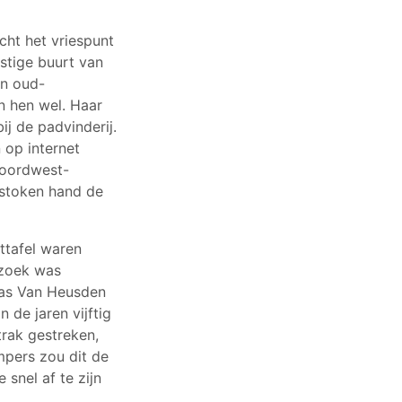
cht het vriespunt
stige buurt van
en oud-
n hen wel. Haar
j de padvinderij.
 op internet
Noordwest-
estoken hand de
ttafel waren
ezoek was
s Van Heusden
 de jaren vijftig
rak gestreken,
mpers zou dit de
 snel af te zijn