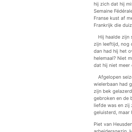
hij zich dat hij 
Semaine Fédérale 
Franse kust af m
Frankrijk die d
Hij haalde zij
zijn leeftijd, n
dan had hij het o
helemaal? Niet m
dat hij niet meer
Afgelopen seizo
wielerbaan had g
zijn bek gelazerd
gebroken en de b
liefde was en zij
geluisterd, maar
Piet van Heusden
arbeidersgezin. 