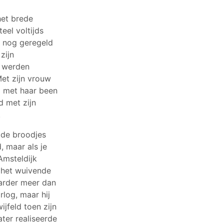
het brede
eel voltijds
ch nog geregeld
zijn
e werden
Met zijn vrouw
el met haar been
d met zijn
.
 de broodjes
, maar als je
 Amsteldijk
 het wuivende
harder meer dan
rlog, maar hij
jfeld toen zijn
ater realiseerde