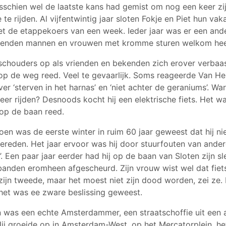
misschien wel de laatste kans had gemist om nog een keer zi
te rijden. Al vijfentwintig jaar sloten Fokje en Piet hun vak
et de etappekoers van een week. Ieder jaar was er een ande
uizenden mannen en vrouwen met kromme sturen welkom hee
n schouders op als vrienden en bekenden zich erover verbaas
og op de weg reed. Veel te gevaarlijk. Soms reageerde Van H
ver ‘sterven in het harnas’ en ‘niet achter de geraniums’. Wa
eer rijden? Desnoods kocht hij een elektrische fiets. Het w
 op de baan reed.
en was de eerste winter in ruim 60 jaar geweest dat hij ni
ereden. Het jaar ervoor was hij door stuurfouten van ande
’. Een paar jaar eerder had hij op de baan van Sloten zijn sl
anden eromheen afgescheurd. Zijn vrouw wist wel dat fiets
 zijn tweede, maar het moest niet zijn dood worden, zei ze. 
 het was ee zware beslissing geweest.
 was een echte Amsterdammer, een straatschoffie uit een 
Hij groeide op in Amsterdam-West, op het Mercatorplein, he