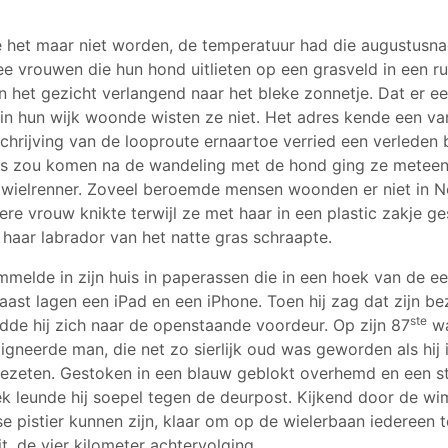
 het maar niet worden, de temperatuur had die augustusna
ee vrouwen die hun hond uitlieten op een grasveld in een ru
n het gezicht verlangend naar het bleke zonnetje. Dat er e
n hun wijk woonde wisten ze niet. Het adres kende een va
hrijving van de looproute ernaartoe verried een verleden bi
uis zou komen na de wandeling met de hond ging ze meteen
 wielrenner. Zoveel beroemde mensen woonden er niet in 
ere vrouw knikte terwijl ze met haar in een plastic zakje g
 haar labrador van het natte gras schraapte.
mmelde in zijn huis in paperassen die in een hoek van de ee
aast lagen een iPad en een iPhone. Toen hij zag dat zijn b
ste
dde hij zich naar de openstaande voordeur. Op zijn 87
wa
gneerde man, die net zo sierlijk oud was geworden als hij in
gezeten. Gestoken in een blauw geblokt overhemd en een st
k leunde hij soepel tegen de deurpost. Kijkend door de wi
 pistier kunnen zijn, klaar om op de wielerbaan iedereen te
it, de vier kilometer achtervolging.