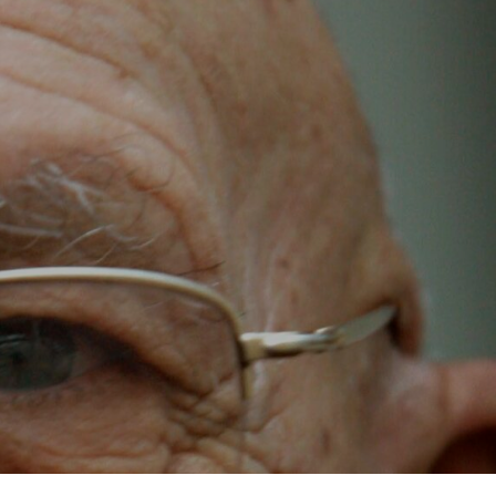
T
E
N
I
N
D
E
W
I
N
K
E
L
W
A
G
E
N
.