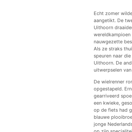
Echt zomer wilde
aangetikt. De tw
Uithoorn draaide
wereldkampioen i
nauwgezette besc
Als ze straks th
speuren naar die
Uithoorn. De and
uitwerpselen van
De wielrenner ro
opgestapeld. Ern
gearriveerd spoe
een kwieke, gesoi
op de fiets had 
blauwe plooibroe
jonge Nederlandse
op zijn specialite