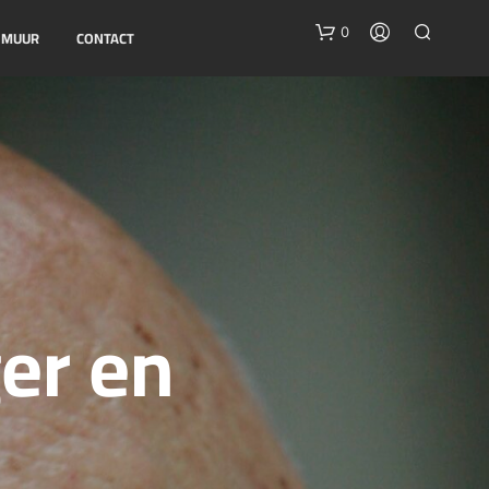
0
E MUUR
CONTACT
G
er en
E
E
N
P
R
O
D
U
C