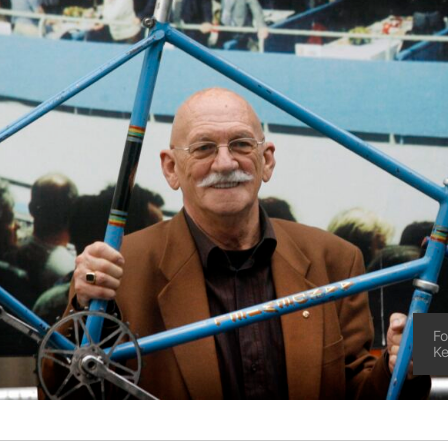
Fo
Ke