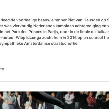
erleed de voormalige baanwielrenner Piet van Heusden op 93-
 was viervoudig Nederlands kampioen achtervolging en w
 het Parc des Princes in Parijs, door in de finale de Italia
r-auteur Wiep Idzenga zocht hem in 2016 op en schreef h
 sympathieke Amsterdamse straatschoffie.
ga