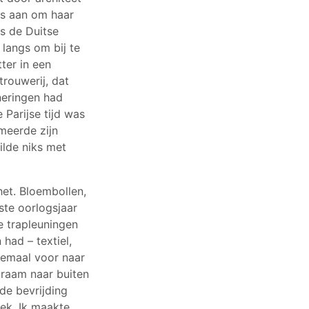
es aan om haar
ns de Duitse
langs om bij te
ter in een
trouwerij, dat
neringen had
 Parijse tijd was
meerde zijn
ilde niks met
 het. Bloembollen,
tste oorlogsjaar
e trapleuningen
had – textiel,
elemaal voor naar
t raam naar buiten
 de bevrijding
ek. Ik maakte