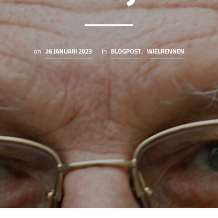
26 JANUARI 2023
BLOGPOST
WIELRENNEN
on
in
,