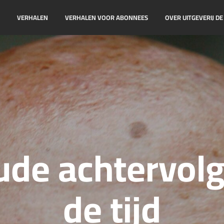
!
VERHALEN
VERHALEN VOOR ABONNEES
OVER UITGEVERIJ D
ude achtervolg
de tijd