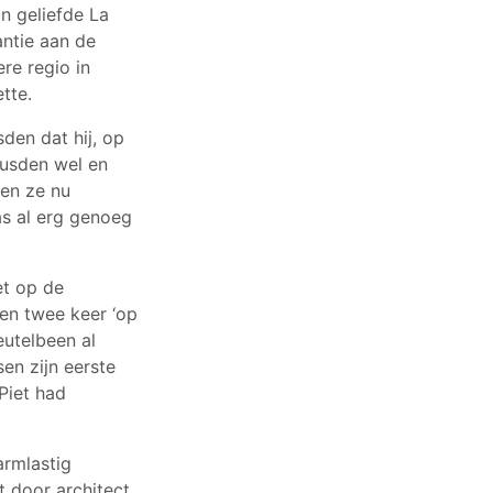
jn geliefde La
antie aan de
re regio in
tte.
den dat hij, op
eusden wel en
ren ze nu
as al erg genoeg
et op de
ren twee keer ‘op
eutelbeen al
en zijn eerste
Piet had
armlastig
t door architect