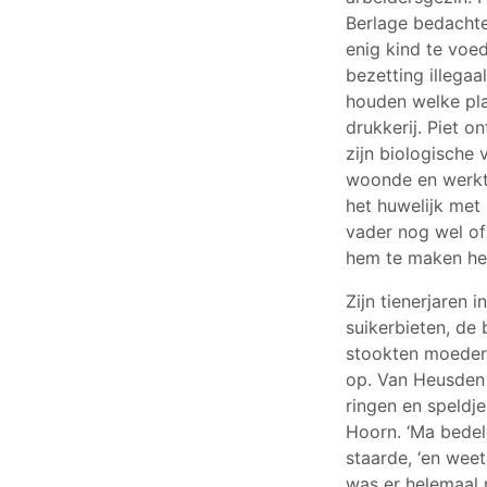
Berlage bedachte
enig kind te voe
bezetting illega
houden welke pla
drukkerij. Piet o
zijn biologische 
woonde en werkte 
het huwelijk met
vader nog wel of
hem te maken he
Zijn tienerjaren 
suikerbieten, de 
stookten moeder,
op. Van Heusden 
ringen en speldje
Hoorn. ‘Ma bedeld
staarde, ‘en weet
was er helemaal 