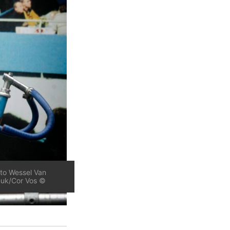
to Wessel Van
uk/Cor Vos ©