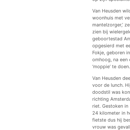
Van Heusden wild
woonhuis met vee
mantelzorger,’ ze
zien bij wielerge
geboortestad Ams
opgesierd met een
Fokje, geboren in
omhoog, na een o
‘moppie’ te doen
Van Heusden deed
voor de lunch. H
doodstil was kon 
richting Amsterd
riet. Gestoken i
24 kilometer in h
fietste dus hij 
vrouw was gevalle