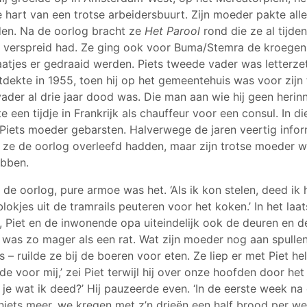
 hart van een trotse arbeidersbuurt. Zijn moeder pakte all
den. Na de oorlog bracht ze
Het Parool
rond die ze al tijde
al verspreid had. Ze ging ook voor Buma/Stemra de kroegen 
atjes er gedraaid werden. Piets tweede vader was letterzet
ntdekte in 1955, toen hij op het gemeentehuis was voor zijn 
vader al drie jaar dood was. Die man aan wie hij geen herin
een tijdje in Frankrijk als chauffeur voor een consul. In die
 Piets moeder gebarsten. Halverwege de jaren veertig infor
 ze de oorlog overleefd hadden, maar zijn trotse moeder w
bben.
in de oorlog, pure armoe was het. ‘Als ik kon stelen, deed ik
blokjes uit de tramrails peuteren voor het koken.’ In het laa
 Piet en de inwonende opa uiteindelijk ook de deuren en d
was zo mager als een rat. Wat zijn moeder nog aan spullen 
s – ruilde ze bij de boeren voor eten. Ze liep er met Piet h
e voor mij,’ zei Piet terwijl hij over onze hoofden door he
 je wat ik deed?’ Hij pauzeerde even. ‘In de eerste week na
niets meer, we kregen met z’n drieën een half brood per we