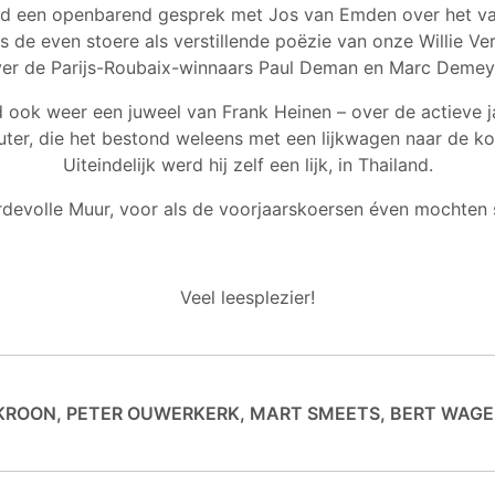
d een openbarend gesprek met Jos van Emden over het v
lus de even stoere als verstillende poëzie van onze Willie V
er de Parijs-Roubaix-winnaars Paul Deman en Marc Demey
rd ook weer een juweel van Frank Heinen – over de actieve 
ter, die het bestond weleens met een lijkwagen naar de k
Uiteindelijk werd hij zelf een lijk, in Thailand.
devolle Muur, voor als de voorjaarskoersen éven mochten st
Veel leesplezier!
KROON, PETER OUWERKERK, MART SMEETS, BERT WAG