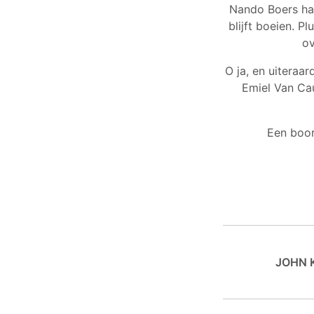
Nando Boers ha
blijft boeien. P
ov
O ja, en uiteraa
Emiel Van Cau
Een boor
JOHN 