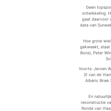
Geen topspor
ontwikkeling. 
gaat daarvoor 
data van Sunweb 
Hoe grote wiel
gekweekt, staat 
Bons), Peter Wi
Sc
Voorts: Jeroen Wi
3) van de Vlam
Albéric Briek
En natuurli
reconstructie v
Ronde van Vlaa