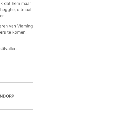
ak dat hem maar
erhegghe, ditmaal
er.
jaren van Vlaming
oers te komen.
ilvallen.
ENDORP