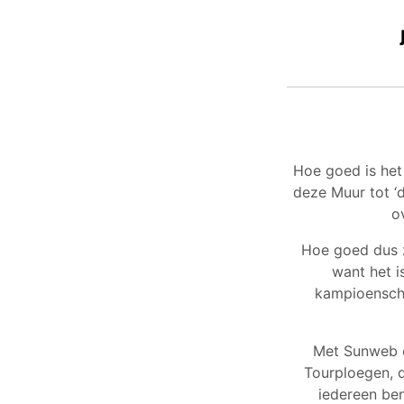
Hoe goed is het
deze Muur tot ‘
o
Hoe goed dus 
want het i
kampioenscha
Met Sunweb e
Tourploegen, d
iedereen ben