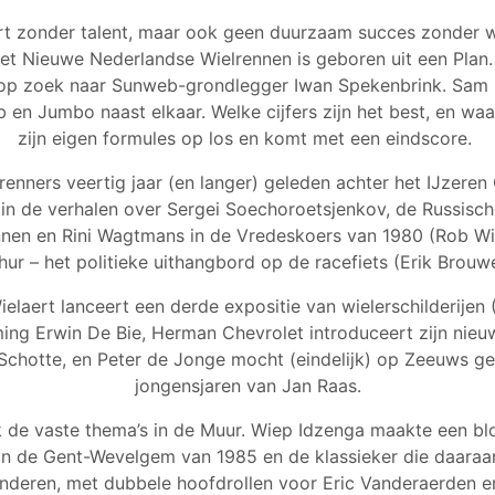
t zonder talent, maar ook geen duurzaam succes zonder
Het Nieuwe Nederlandse Wielrennen is geboren uit een Plan.
op zoek naar Sunweb-grondlegger Iwan Spekenbrink. Sam P
en Jumbo naast elkaar. Welke cijfers zijn het best, en wa
zijn eigen formules op los en komt met een eindscore.
renners veertig jaar (en langer) geleden achter het IJzeren
in de verhalen over Sergei Soechoroetsjenkov, de Russisch
nnen en Rini Wagtmans in de Vredeskoers van 1980 (Rob Wil
hur – het politieke uithangbord op de racefiets (Erik Brouwe
elaert lanceert een derde expositie van wielerschilderijen
ing Erwin De Bie, Herman Chevrolet introduceert zijn nie
 Schotte, en Peter de Jonge mocht (eindelijk) op Zeeuws g
jongensjaren van Jan Raas.
jk de vaste thema’s in de Muur. Wiep Idzenga maakte een bl
an de Gent-Wevelgem van 1985 en de klassieker die daaraa
nderen, met dubbele hoofdrollen voor Eric Vanderaerden en