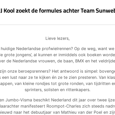
JJ Kool zoekt de formules achter Team Sunwe
Lieve lezers,
 huidige Nederlandse profwielrennen? Op de weg, want we
de grote jongens’, al kunnen er inmiddels ook boeken word
ver de Nederlandse vrouwen, de baan, BMX en het veldrijde
zijn onze beroepsrenners? Het antwoord is simpel: boveng
s een lust naar ze te kijken én ze te zien presteren. Van klas
ppen, van kleine rondjes tot grote ronden, van tijdritten e
sprinters, solisten en rittenkapers.
n Jumbo-Visma beschikt Nederland dit jaar over twee ijze
aarachter manifesteert Roompot-Charles zich steeds nadruk
ieuwd naar het debuutjaar van Mathieu van der Poel en zi