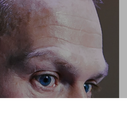
T
E
N
I
N
D
E
W
I
N
K
E
L
W
A
G
E
N
.