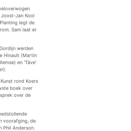
 weloverwogen
 Joost-Jan Kool
lanting legt de
arom. Sam laat er
 Gordijn werden
e Hinault (Martin
lemse) en ‘Täve’
r).
 (Kunst rond Koers
uwste boek over
esprek over de
oedstollende
n voorafging, de
 Phil Anderson.