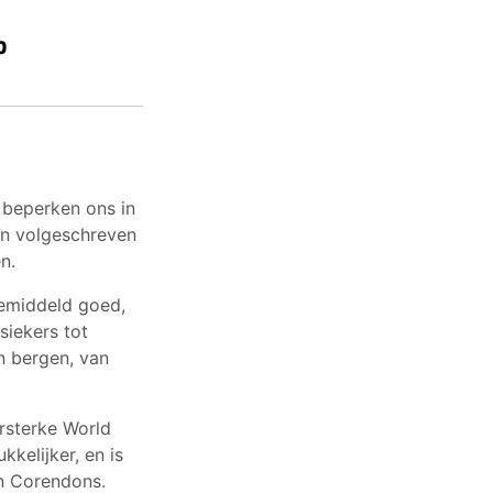
b
 beperken ons in
en volgeschreven
n.
emiddeld goed,
siekers tot
n bergen, van
rsterke World
kelijker, en is
jn Corendons.