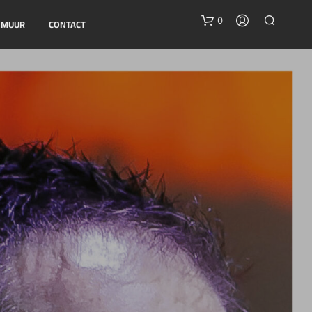
0
E MUUR
CONTACT
G
E
E
N
P
R
O
D
U
C