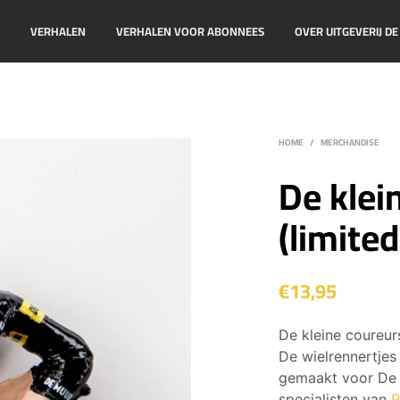
!
VERHALEN
VERHALEN VOOR ABONNEES
OVER UITGEVERIJ D
HOME
/
MERCHANDISE
De klei
(limited
€
13,95
De kleine coureur
De wielrennertjes 
gemaakt voor De 
specialisten van
P