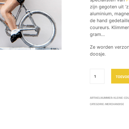
zijn gegoten uit ‘
aluminium, magne
de hand gedetail
coureurs. Klimme
gram…
Ze worden verzon
doosje.
TOEVOE
ARTIKELNUMMER:
KLEINE-CO
CATEGORIE:
MERCHANDISE