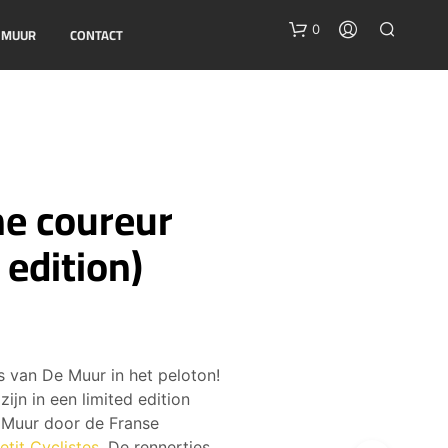
0
E MUUR
CONTACT
ne coureur
 edition)
G
E
E
N
P
R
s van De Muur in het peloton!
O
zijn in een limited edition
D
U
Muur door de Franse
C
etit Cyclistes
. De rennertjes