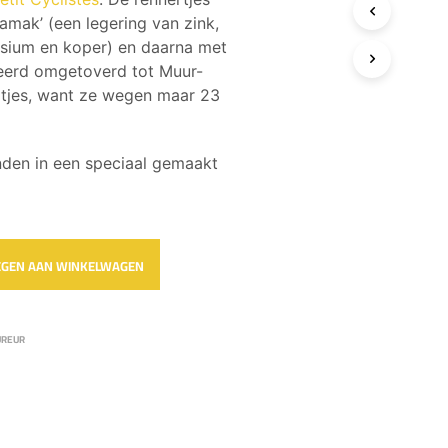
T
zamak’ (een legering van zink,
E
sium en koper) en daarna met
N
I
leerd omgetoverd tot Muur-
N
rtjes, want ze wegen maar 23
D
E
W
den in een speciaal gemaakt
I
N
K
E
L
W
GEN AAN WINKELWAGEN
A
G
E
N
UREUR
.