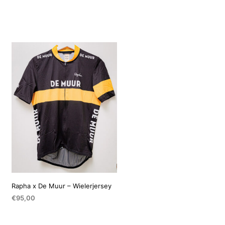
Rapha x De Muur – Wielerjersey
€
95,00
OPTIES SELECTEREN
Dit