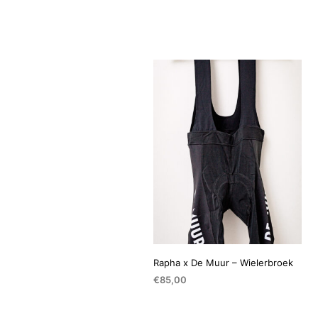
Rapha x De Muur – Wielerbroek
€
85,00
OPTIES SELECTEREN
Dit