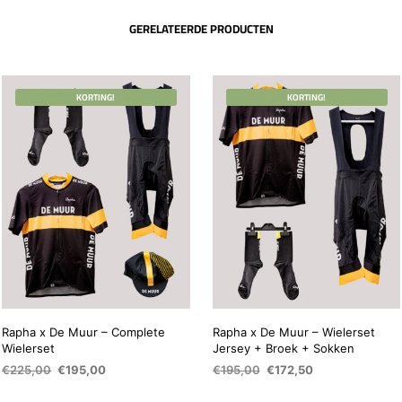
GERELATEERDE PRODUCTEN
KORTING!
KORTING!
Rapha x De Muur – Complete
Rapha x De Muur – Wielerset
Wielerset
Jersey + Broek + Sokken
Oorspronkelijke
Huidige
Oorspronkelijke
Huidige
€
225,00
€
195,00
€
195,00
€
172,50
prijs
prijs
prijs
prijs
OPTIES SELECTEREN
OPTIES SELECTEREN